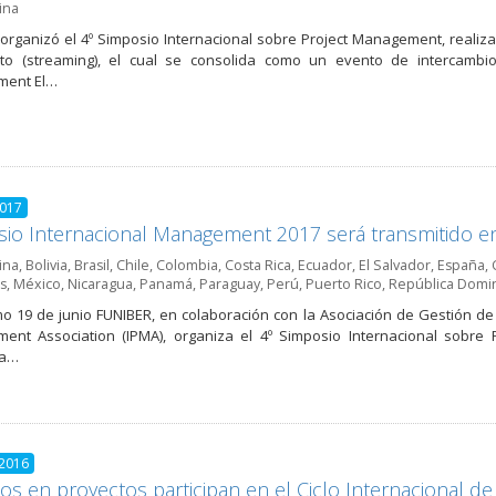
ina
organizó el 4º Simposio Internacional sobre Project Management, realiza
cto (streaming), el cual se consolida como un evento de intercambi
ent El…
2017
io Internacional Management 2017 será transmitido e
ina
,
Bolivia
,
Brasil
,
Chile
,
Colombia
,
Costa Rica
,
Ecuador
,
El Salvador
,
España
,
s
,
México
,
Nicaragua
,
Panamá
,
Paraguay
,
Perú
,
Puerto Rico
,
República Domi
mo 19 de junio FUNIBER, en colaboración con la Asociación de Gestión de 
ent Association (IPMA), organiza el 4º Simposio Internacional sobr
na…
 2016
os en proyectos participan en el Ciclo Internacional 