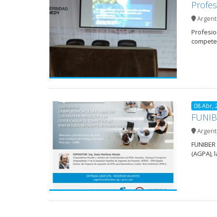
Profes
Argent
Profesio
competen
08 Abr, 
FUNIBE
Argent
FUNIBER 
(AGPA), 