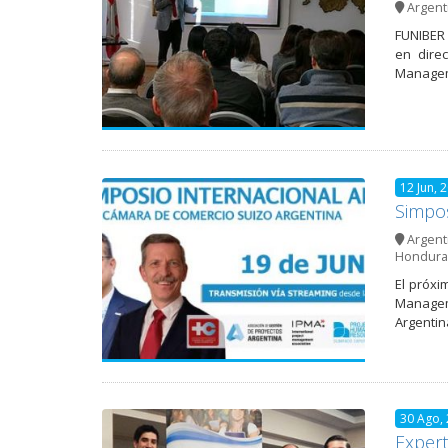
Argent
FUNIBER 
en dire
Managem
12 Jun, 
Simpos
Argent
Hondura
El próxi
Managem
Argenti
30 Ago,
Expert