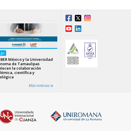
Ago
BER México y la Universidad
ónoma de Tamaulipas
alecen la colaboración
émica, científica y
ológica
Más noticias