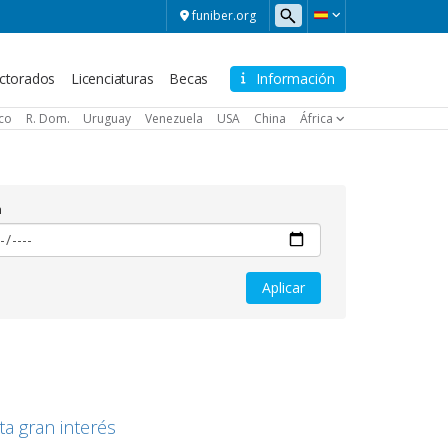
funiber.org
ctorados
Licenciaturas
Becas
Información
ico
R. Dom.
Uruguay
Venezuela
USA
China
África
a
a gran interés