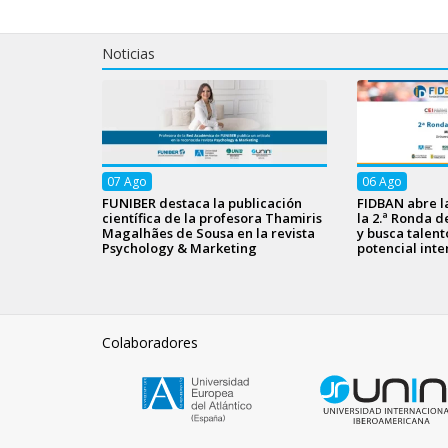
Noticias
07
Ago
06
Ago
FUNIBER destaca la publicación
FIDBAN abre l
científica de la profesora Thamiris
la 2.ª Ronda d
Magalhães de Sousa en la revista
y busca talen
Psychology & Marketing
potencial inte
Colaboradores