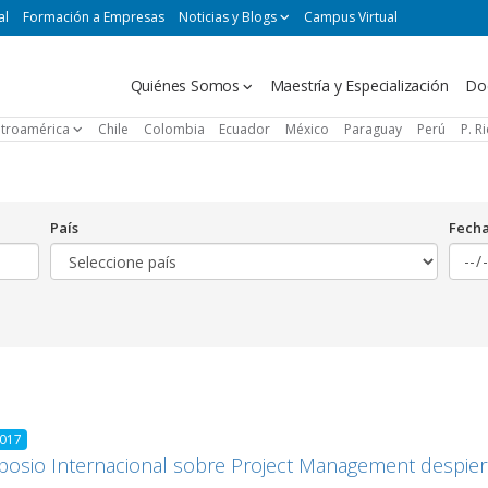
al
Formación a Empresas
Noticias y Blogs
Campus Virtual
Navegación
Quiénes Somos
Maestría y Especialización
Do
principal
troamérica
Chile
Colombia
Ecuador
México
Paraguay
Perú
P. R
País
Fech
2017
posio Internacional sobre Project Management despiert