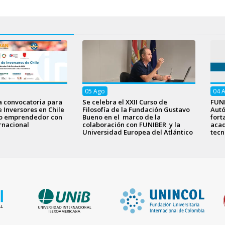
05
Ago
04
a convocatoria para
Se celebra el XXII Curso de
FUNI
e Inversores en Chile
Filosofía de la Fundación Gustavo
Aut
to emprendedor con
Bueno en el marco de la
fort
rnacional
colaboración con FUNIBER y la
acad
Universidad Europea del Atlántico
tecn