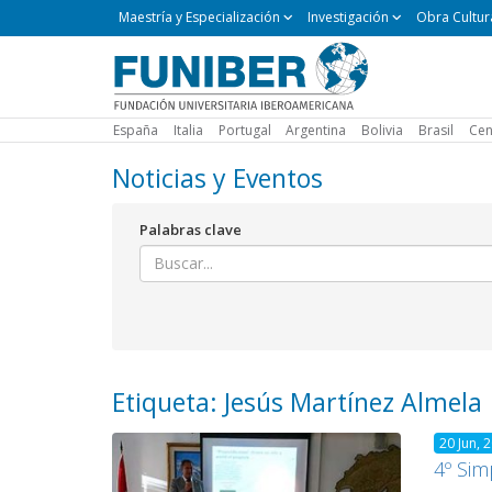
Maestría
Maestría y Especialización
Investigación
Obra Cultur
y
Especialización
España
Italia
Portugal
Argentina
Bolivia
Brasil
Cen
Noticias y Eventos
Palabras clave
Etiqueta: Jesús Martínez Almela
20 Jun, 
4º Sim