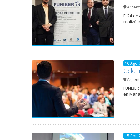
Argent
El 24 de
realizó 
10 Ago,
Ciclo 
Argent
FUNIBER 
en Manag
15 Abr, 