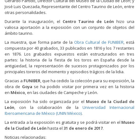
Gerardo Partido, Director Cultural del Museo de la Ciudad de León; y
José Luis Quezada, Representante del Centro Taurino de León, entre
otras personalidades.
Durante la inauguración, el
Centro Taurino de León
hizo una
valiosa aportación a la exposición con un conjunto de objetos del
ámbito taurino.
La muestra, que forma parte de la
Obra Cultural de FUNIBER
, está
compuesta por 40 grabados, 33 publicados en 1816 y los 7 restantes
en 1876. Los grabados expuestos están estructurados en tres
partes: la historia de la fiesta de los toros en España desde la
antigüedad, la representación de sucesos protagonizados por los
principales toreros del momento y episodios trágicos de la lidia.
Gracias a
FUNIBER
, que ha cedido la colección para su exposición, la
obra de
Goya
se ha podido visitar por primera vez en la historia
en
México,
en las ciudades de Campeche y León.
La exposición ha sido organizada por el
Museo de la Ciudad de
León
, con la colaboración de la
Universidad Internacional
Iberoamericana de México (UNIN México)
.
La entrada a la exposición es gratuita y se podrá visitar en el
Museo
de la Ciudad de León
hasta el
31 de enero de 2017
.
Noticias relacionadas: