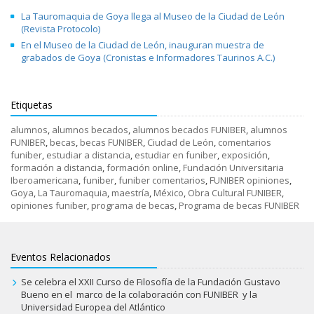
La Tauromaquia de Goya llega al Museo de la Ciudad de León
(Revista Protocolo)
En el Museo de la Ciudad de León, inauguran muestra de
grabados de Goya (Cronistas e Informadores Taurinos A.C.)
Etiquetas
alumnos
,
alumnos becados
,
alumnos becados FUNIBER
,
alumnos
FUNIBER
,
becas
,
becas FUNIBER
,
Ciudad de León
,
comentarios
funiber
,
estudiar a distancia
,
estudiar en funiber
,
exposición
,
formación a distancia
,
formación online
,
Fundación Universitaria
Iberoamericana
,
funiber
,
funiber comentarios
,
FUNIBER opiniones
,
Goya
,
La Tauromaquia
,
maestría
,
México
,
Obra Cultural FUNIBER
,
opiniones funiber
,
programa de becas
,
Programa de becas FUNIBER
Eventos Relacionados
Se celebra el XXII Curso de Filosofía de la Fundación Gustavo
Bueno en el marco de la colaboración con FUNIBER y la
Universidad Europea del Atlántico