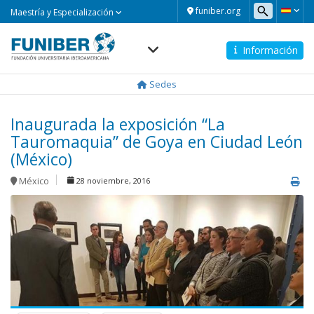
Maestría
funiber.org
Maestría y Especialización
y
Especialización
Información
Navegación
principal
Sedes
Inaugurada la exposición “La
Tauromaquia” de Goya en Ciudad León
(México)
México
28 noviembre, 2016