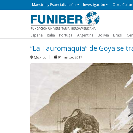
Maestría
Maestría y Especialización
Investigación
Obra Cultur
y
Especialización
España
Italia
Portugal
Argentina
Bolivia
Brasil
Cen
“La Tauromaquia” de Goya se tr
México
01 marzo, 2017