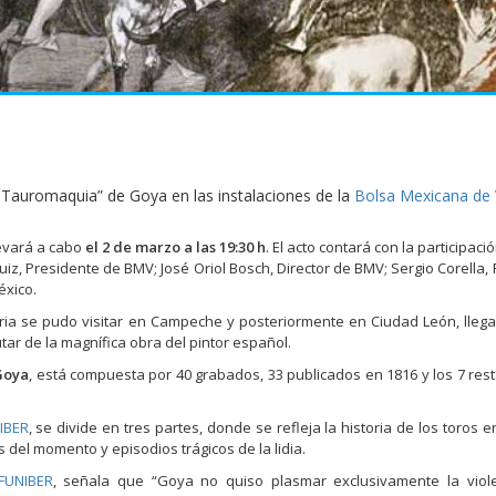
a Tauromaquia” de Goya en las instalaciones de la
Bolsa Mexicana de 
levará a cabo
el 2 de marzo a las 19:30 h
. El acto contará con la participaci
z, Presidente de BMV; José Oriol Bosch, Director de BMV; Sergio Corella,
éxico.
oria se pudo visitar en Campeche y posteriormente en Ciudad León, lleg
ar de la magnífica obra del pintor español.
Goya
, está compuesta por 40 grabados, 33 publicados en 1816 y los 7 res
IBER
, se divide en tres partes, donde se refleja la historia de los toros 
s del momento y episodios trágicos de la lidia.
FUNIBER
, señala que “Goya no quiso plasmar exclusivamente la viole