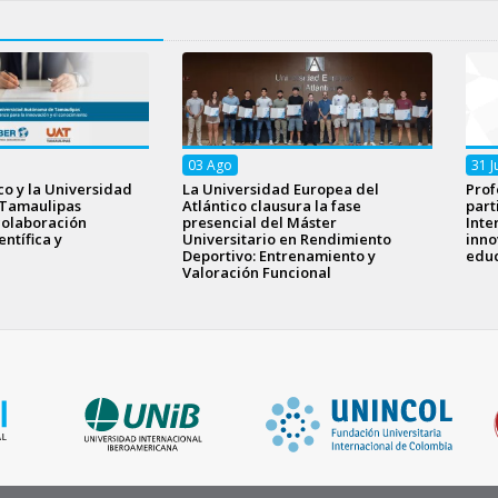
03
Ago
31
J
o y la Universidad
La Universidad Europea del
Prof
Tamaulipas
Atlántico clausura la fase
part
colaboración
presencial del Máster
Inte
ntífica y
Universitario en Rendimiento
inno
Deportivo: Entrenamiento y
educ
Valoración Funcional