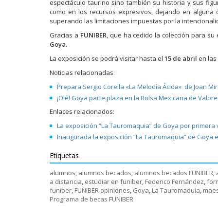
espectáculo taurino sino también su historia y sus figu
como en los recursos expresivos, dejando en alguna 
superando las limitaciones impuestas por la intencionali
Gracias a
FUNIBER
, que ha cedido la colección para su
Goya
.
La exposición se podrá visitar hasta el
15 de abril
en las
Noticias relacionadas:
Prepara Sergio Corella «La Melodía Ácida» de Joan Miró
¡Olé! Goya parte plaza en la Bolsa Mexicana de Valore
Enlaces relacionados:
La exposición “La Tauromaquia” de Goya por primera 
Inaugurada la exposición “La Tauromaquia” de Goya e
Etiquetas
alumnos
,
alumnos becados
,
alumnos becados FUNIBER
,
a distancia
,
estudiar en funiber
,
Federico Fernández
,
for
funiber
,
FUNIBER opiniones
,
Goya
,
La Tauromaquia
,
maes
Programa de becas FUNIBER