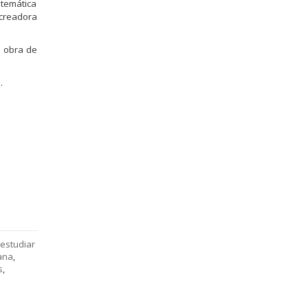
 temática
 creadora
a obra de
.
estudiar
ana
,
s
,