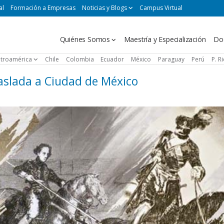
al
Formación a Empresas
Noticias y Blogs
Campus Virtual
Navegación
Quiénes Somos
Maestría y Especialización
Do
principal
troamérica
Chile
Colombia
Ecuador
México
Paraguay
Perú
P. R
aslada a Ciudad de México