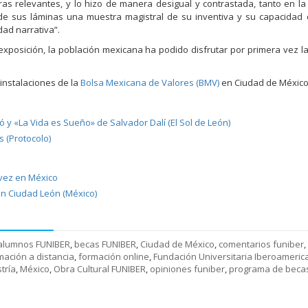
ras relevantes, y lo hizo de manera desigual y contrastada, tanto en la
de sus láminas una muestra magistral de su inventiva y su capacidad
dad narrativa”.
 exposición, la población mexicana ha podido disfrutar por primera vez l
 instalaciones de la
Bolsa Mexicana de Valores (BMV)
en Ciudad de México
 y «La Vida es Sueño» de Salvador Dalí (El Sol de León)
s (Protocolo)
vez en México
n Ciudad León (México)
alumnos FUNIBER
,
becas FUNIBER
,
Ciudad de México
,
comentarios funiber
,
mación a distancia
,
formación online
,
Fundación Universitaria Iberoameric
tría
,
México
,
Obra Cultural FUNIBER
,
opiniones funiber
,
programa de beca