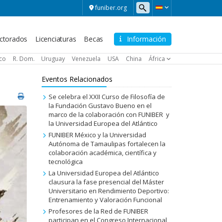
funiber.org
ctorados
Licenciaturas
Becas
Información
ico
R. Dom.
Uruguay
Venezuela
USA
China
África
Eventos Relacionados
Se celebra el XXII Curso de Filosofía de
la Fundación Gustavo Bueno en el
marco de la colaboración con FUNIBER y
la Universidad Europea del Atlántico
FUNIBER México y la Universidad
Autónoma de Tamaulipas fortalecen la
colaboración académica, científica y
tecnológica
La Universidad Europea del Atlántico
clausura la fase presencial del Máster
Universitario en Rendimiento Deportivo:
Entrenamiento y Valoración Funcional
Profesores de la Red de FUNIBER
participan en el Congreso Internacional