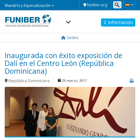
Maestría
funiber.org
Maestría y Especialización
y
Especialización
Información
Navegación
principal
Sedes
Inaugurada con éxito exposición de
Dalí en el Centro León (República
Dominicana)
República Dominicana
29 marzo, 2017