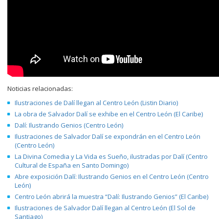
Noticias relacionadas:
Ilustraciones de Dalí llegan al Centro León (Listin Diario)
La obra de Salvador Dalí se exhibe en el Centro León (El Caribe)
Dalí: Ilustrando Genios (Centro León)
Ilustraciones de Salvador Dalí se expondrán en el Centro León
(Centro León)
La Divina Comedia y La Vida es Sueño, ilustradas por Dalí (Centro
Cultural de España en Santo Domingo)
Abre exposición Dalí: Ilustrando Genios en el Centro León (Centro
León)
Centro León abrirá la muestra “Dalí: Ilustrando Genios” (El Caribe)
Ilustraciones de Salvador Dalí llegan al Centro León (El Sol de
Santiago)