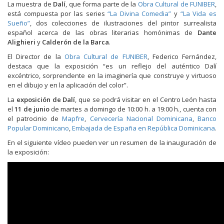
La muestra de
Dalí
, que forma parte de la
Obra Cultural de FUNIBER
,
está compuesta por las series
“La Divina Comedia”
y
“La Vida es
Sueño”
, dos colecciones de ilustraciones del pintor surrealista
español acerca de las obras literarias homónimas de
Dante
Alighieri
y
Calderón de la Barca
.
El Director de la
Obra Cultural de FUNIBER
, Federico Fernández,
destaca que la exposición “es un reflejo del auténtico Dalí
excéntrico, sorprendente en la imaginería que construye y virtuoso
en el dibujo y en la aplicación del color”.
La
exposición de Dalí
, que se podrá visitar en el Centro León hasta
el
11 de junio
de martes a domingo de 10:00 h. a 19:00 h., cuenta con
el patrocinio de
Mapfre
,
Cervecería Nacional Dominicana
,
Banco
Popular Dominicano
,
Embajada de España en República Dominicana
.
En el siguiente vídeo pueden ver un resumen de la inauguración de
la exposición: