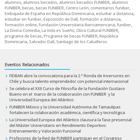
alumnos
,
alumnos becados
,
alumnos becados FUNIBER
,
alumnos
FUNIBER
,
becas
,
becas FUNIBER
,
Centro León
,
comentarios funiber
,
Embajada de España en República Dominicana
,
estudiar a distancia
,
estudiar en funiber
,
Exposición de Dalí
,
formación a distancia
,
formación online
,
Fundación Universitaria Iberoamericana
,
funiber
,
La Divina Comedia
,
La Vida es Sueño
,
Obra Cultural FUNIBER
,
programa de becas
,
Programa de becas FUNIBER
,
República
Dominicana
,
Salvador Dalí
,
Santiago de los Caballeros
Eventos Relacionados
FIDBAN abre la convocatoria para la 2.ª Ronda de Inversores en
Chile y busca talento emprendedor con potencial internacional
Se celebra el XXII Curso de Filosofía de la Fundación Gustavo
Bueno en el marco de la colaboración con FUNIBER y la
Universidad Europea del Atlántico
FUNIBER México y la Universidad Autónoma de Tamaulipas
fortalecen la colaboración académica, científica y tecnológica
La Universidad Europea del Atlántico clausura la fase presencial
del Máster Universitario en Rendimiento Deportivo:
Entrenamiento y Valoración Funcional
Profesores de la Red de FUNIBER participan en el Congreso