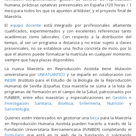
humana, prácticas optativas presenciales en España (120 horas / 1
mes) para todos los que se apunten al Máster, y el proyecto final de
Maestría.
El
equipo docente
está integrado por profesionales altamente
cualificados, experimentados y con excelentes referencias tanto
académicas como laborales. Con respecto a la distribución del
tiempo, al ser un programa a distancia y no estar sujeto a clases
presenciales, no se establece una fecha concreta de inicio, por lo
que el alumno puede formalizar la matrícula en cualquier momento,
siempre que haya plazas disponibles.
La nueva Maestría en Reproducción Asistida tiene titulación
universitaria por
UNEATLANTICO
y se imparte en colaboración con
INEBIR
(Instituto para el Estudio de la Biología de la Reproducción
Humana) de Sevilla (España). Esta maestría se suma a la lista de
programas de formación en el campo de la Salud, patrocinados por
FUNIBER, entre ellos maestrías y especializaciones en
Gestión e
Investigación Sanitaria
,
Bioética
,
Enfermería
,
Nutrición
y
Gerontología
.
Quienes estén interesados en gestionar una
beca
para la Maestría
en Reproducción Humana Asistida pueden hacerlo a través de la
Fundación Universitaria Iberoamericana (FUNIBER) completando el
formulario
que está en la web de la Fundación o solicitando