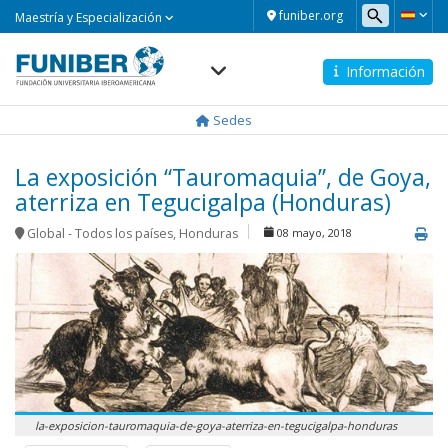
Maestría
funiber.org
Maestría y Especialización
y
Especialización
Información
Navegación
principal
Sedes
La exposición “Tauromaquia”, de Goya,
aterriza en Tegucigalpa (Honduras)
Global - Todos los países
,
Honduras
08 mayo, 2018
la-exposicion-tauromaquia-de-goya-aterriza-en-tegucigalpa-honduras