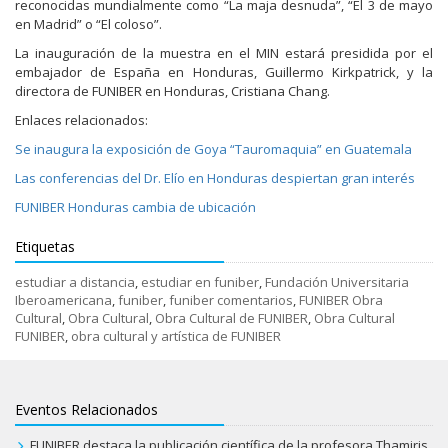
reconocidas mundialmente como “La maja desnuda”, “El 3 de mayo
en Madrid” o “El coloso”.
La inauguración de la muestra en el MIN estará presidida por el
embajador de España en Honduras, Guillermo Kirkpatrick, y la
directora de FUNIBER en Honduras, Cristiana Chang.
Enlaces relacionados:
Se inaugura la exposición de Goya “Tauromaquia” en Guatemala
Las conferencias del Dr. Elío en Honduras despiertan gran interés
FUNIBER Honduras cambia de ubicación
Etiquetas
estudiar a distancia
,
estudiar en funiber
,
Fundación Universitaria
Iberoamericana
,
funiber
,
funiber comentarios
,
FUNIBER Obra
Cultural
,
Obra Cultural
,
Obra Cultural de FUNIBER
,
Obra Cultural
FUNIBER
,
obra cultural y artística de FUNIBER
Eventos Relacionados
FUNIBER destaca la publicación científica de la profesora Thamiris