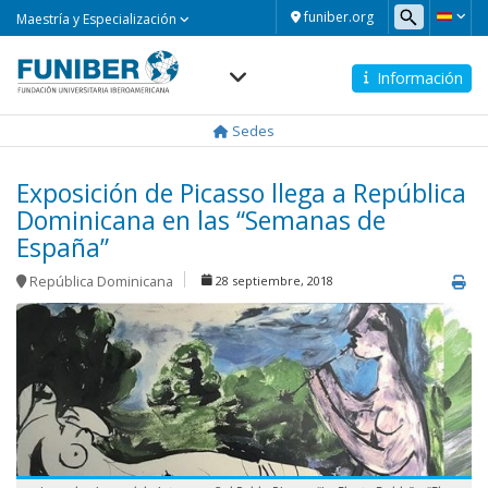
Maestría
funiber.org
Maestría y Especialización
y
Especialización
Información
Navegación
principal
Sedes
Exposición de Picasso llega a República
Dominicana en las “Semanas de
España”
República Dominicana
28 septiembre, 2018