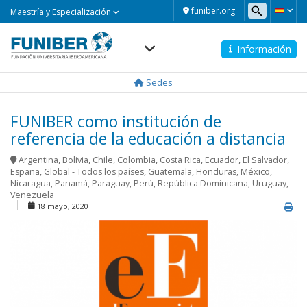
Maestría
funiber.org
Maestría y Especialización
y
Especialización
Información
Navegación
principal
Sedes
FUNIBER como institución de
referencia de la educación a distancia
Argentina
,
Bolivia
,
Chile
,
Colombia
,
Costa Rica
,
Ecuador
,
El Salvador
,
España
,
Global - Todos los países
,
Guatemala
,
Honduras
,
México
,
Nicaragua
,
Panamá
,
Paraguay
,
Perú
,
República Dominicana
,
Uruguay
,
Venezuela
18 mayo, 2020