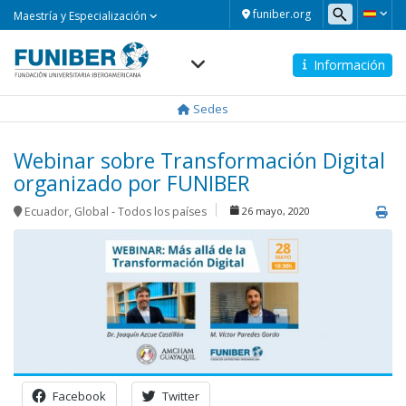
Maestría
funiber.org
Maestría y Especialización
y
Especialización
Información
Navegación
principal
Sedes
Webinar sobre Transformación Digital
organizado por FUNIBER
Ecuador
,
Global - Todos los países
26 mayo, 2020
Facebook
Twitter