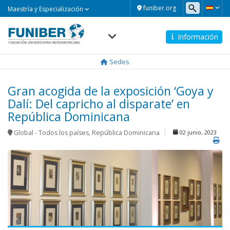
Maestría
funiber.org
Maestría y Especialización
y
Especialización
Información
Navegación
principal
Sedes
Gran acogida de la exposición ‘Goya y
Dalí: Del capricho al disparate’ en
República Dominicana
Global - Todos los países
,
República Dominicana
02 junio, 2023