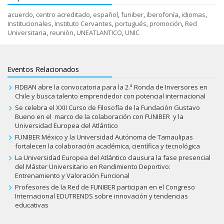
acuerdo
,
centro acreditado
,
español
,
funiber
,
iberofonía
,
idiomas
,
Institucionales
,
Instituto Cervantes
,
portugués
,
promoción
,
Red
Universitaria
,
reunión
,
UNEATLANTICO
,
UNIC
Eventos Relacionados
FIDBAN abre la convocatoria para la 2.ª Ronda de Inversores en
Chile y busca talento emprendedor con potencial internacional
Se celebra el XXII Curso de Filosofía de la Fundación Gustavo
Bueno en el marco de la colaboración con FUNIBER y la
Universidad Europea del Atlántico
FUNIBER México y la Universidad Autónoma de Tamaulipas
fortalecen la colaboración académica, científica y tecnológica
La Universidad Europea del Atlántico clausura la fase presencial
del Máster Universitario en Rendimiento Deportivo:
Entrenamiento y Valoración Funcional
Profesores de la Red de FUNIBER participan en el Congreso
Internacional EDUTRENDS sobre innovación y tendencias
educativas