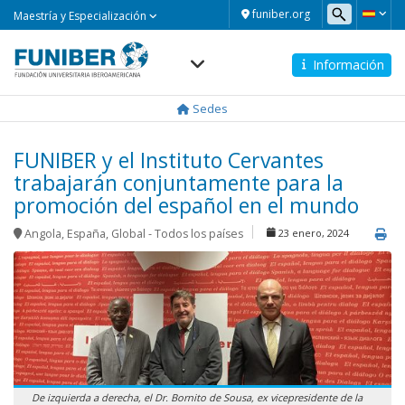
Maestría
funiber.org
Maestría y Especialización
y
Especialización
Información
Navegación
principal
Sedes
FUNIBER y el Instituto Cervantes
trabajarán conjuntamente para la
promoción del español en el mundo
Angola
,
España
,
Global - Todos los países
23 enero, 2024
De izquierda a derecha, el Dr. Bornito de Sousa, ex vicepresidente de la