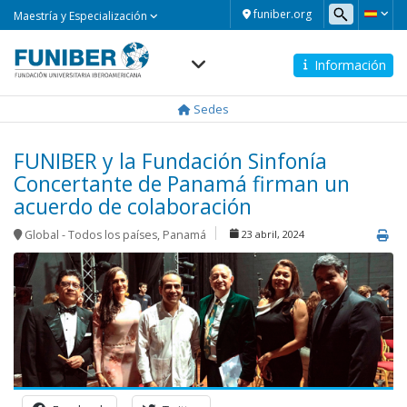
Maestría
funiber.org
Maestría y Especialización
y
Especialización
Información
Navegación
principal
Sedes
FUNIBER y la Fundación Sinfonía
Concertante de Panamá firman un
acuerdo de colaboración
Global - Todos los países
,
Panamá
23 abril, 2024