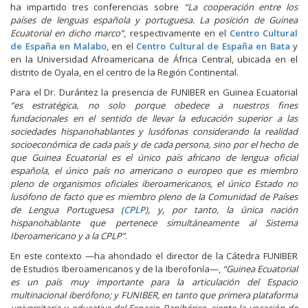
ha impartido tres conferencias sobre
“La cooperación entre los
países de lenguas española y portuguesa. La posición de Guinea
Ecuatorial en dicho marco”
, respectivamente en el
Centro Cultural
de España en Malabo
, en el
Centro Cultural de España en Bata
y
en la Universidad Afroamericana de África Central, ubicada en el
distrito de Oyala, en el centro de la Región Continental.
Para el Dr. Durántez la presencia de FUNIBER en Guinea Ecuatorial
“es estratégica, no solo porque obedece a nuestros fines
fundacionales en el sentido de llevar la educación superior a las
sociedades hispanohablantes y lusófonas considerando la realidad
socioeconómica de cada país y de cada persona, sino por el hecho de
que Guinea Ecuatorial es el único país africano de lengua oficial
española, el único país no americano o europeo que es miembro
pleno de organismos oficiales iberoamericanos, el único Estado no
lusófono de facto que es miembro pleno de la Comunidad de Países
de Lengua Portuguesa (
CPLP
), y, por tanto, la única nación
hispanohablante que pertenece simultáneamente al Sistema
Iberoamericano y a la CPLP”
.
En este contexto —ha ahondado el director de la Cátedra FUNIBER
de Estudios Iberoamericanos y de la Iberofonía—,
“Guinea Ecuatorial
es un país muy importante para la articulación del Espacio
multinacional iberófono; y FUNIBER, en tanto que primera plataforma