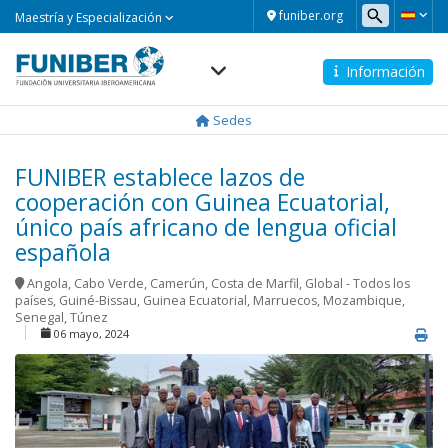
Maestría
funiber.org
Maestría y Especialización
y
Especialización
Información
Navegación
principal
Sedes
FUNIBER establece lazos de
cooperación con Guinea Ecuatorial,
único país africano de lengua oficial
española
Angola
,
Cabo Verde
,
Camerún
,
Costa de Marfil
,
Global - Todos los
países
,
Guiné-Bissau
,
Guinea Ecuatorial
,
Marruecos
,
Mozambique
,
Senegal
,
Túnez
06 mayo, 2024