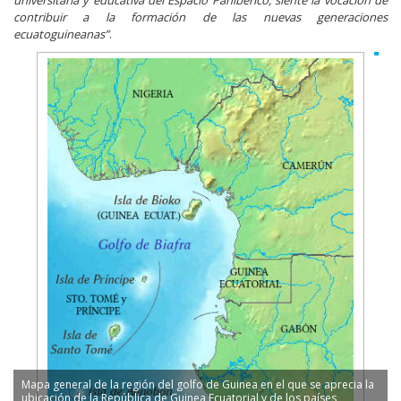
universitaria y educativa del Espacio Panibérico, siente la vocación de
contribuir a la formación de las nuevas generaciones
ecuatoguineanas”
.
Mapa general de la región del golfo de Guinea en el que se aprecia la
V
ubicación de la República de Guinea Ecuatorial y de los países
e