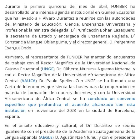
Durante la primera quincena del mes de abril, FUNIBER ha
desarrollado una intensa agenda institucional en Guinea Ecuatorial
que ha llevado a F. Álvaro Durántez a reunirse con las autoridades
del Ministerio de Educación, Ciencia, Enseñanza Universitaria y
Profesional: la ministra delegada, Dª Purificación Bohari Lasaquero;
la secretaria de Estado y encargada de Enseñanza Reglada, Dª
Constancia Mangue Obiang Lima, y el director general, D. Pergentino
Esangui Ondo.
Asimismo, el representante de FUNIBER ha mantenido encuentros
de trabajo con el Rector Magnífico de la Universidad Nacional de
Guinea Ecuatorial (
UNGE
), Dr. Filiberto Ntutumu Nguema Nchama, y
con el Rector Magnífico de la Universidad Afroamericana de África
Central (
AAUCA
), Dr. Paulo Speller. Con UNGE se ha firmado una
Carta de Intenciones que sienta las bases para la cooperación en
materia de formación de cuadros docentes; y con la Universidad
Afroamericana de África Central se ha
concluido un convenio
específico que profundiza el acuerdo alcanzado con esta
institución
en noviembre del 2023 en la ciudad de Barcelona,
España.
En el ámbito educativo y cultural, el Dr. Durántez se reunió
igualmente con el presidente de la Academia Ecuatoguineana de la
Lengua Española (
AEGLE
), D. Agustín Nze Nfumu, y con el presidente