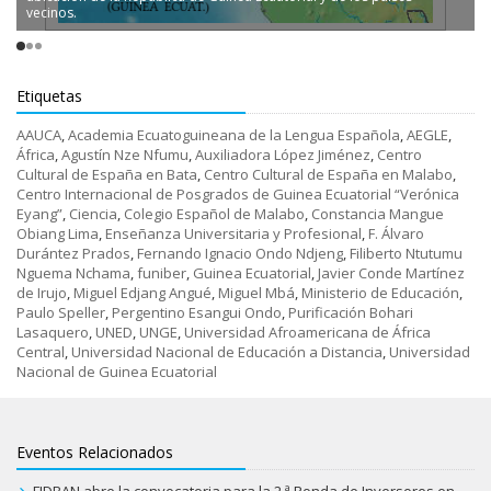
vecinos.
Etiquetas
AAUCA
,
Academia Ecuatoguineana de la Lengua Española
,
AEGLE
,
África
,
Agustín Nze Nfumu
,
Auxiliadora López Jiménez
,
Centro
Cultural de España en Bata
,
Centro Cultural de España en Malabo
,
Centro Internacional de Posgrados de Guinea Ecuatorial “Verónica
Eyang”
,
Ciencia
,
Colegio Español de Malabo
,
Constancia Mangue
Obiang Lima
,
Enseñanza Universitaria y Profesional
,
F. Álvaro
Durántez Prados
,
Fernando Ignacio Ondo Ndjeng
,
Filiberto Ntutumu
Nguema Nchama
,
funiber
,
Guinea Ecuatorial
,
Javier Conde Martínez
de Irujo
,
Miguel Edjang Angué
,
Miguel Mbá
,
Ministerio de Educación
,
Paulo Speller
,
Pergentino Esangui Ondo
,
Purificación Bohari
Lasaquero
,
UNED
,
UNGE
,
Universidad Afroamericana de África
Central
,
Universidad Nacional de Educación a Distancia
,
Universidad
Nacional de Guinea Ecuatorial
Eventos Relacionados
FIDBAN abre la convocatoria para la 2.ª Ronda de Inversores en