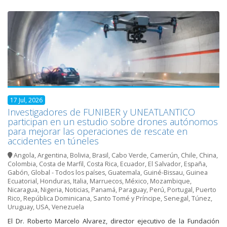
17 Jul, 2026
Investigadores de FUNIBER y UNEATLANTICO
participan en un estudio sobre drones autónomos
para mejorar las operaciones de rescate en
accidentes en túneles
Angola
,
Argentina
,
Bolivia
,
Brasil
,
Cabo Verde
,
Camerún
,
Chile
,
China
,
Colombia
,
Costa de Marfil
,
Costa Rica
,
Ecuador
,
El Salvador
,
España
,
Gabón
,
Global - Todos los países
,
Guatemala
,
Guiné-Bissau
,
Guinea
Ecuatorial
,
Honduras
,
Italia
,
Marruecos
,
México
,
Mozambique
,
Nicaragua
,
Nigeria
,
Noticias
,
Panamá
,
Paraguay
,
Perú
,
Portugal
,
Puerto
Rico
,
República Dominicana
,
Santo Tomé y Príncipe
,
Senegal
,
Túnez
,
Uruguay
,
USA
,
Venezuela
El Dr. Roberto Marcelo Alvarez, director ejecutivo de la Fundación