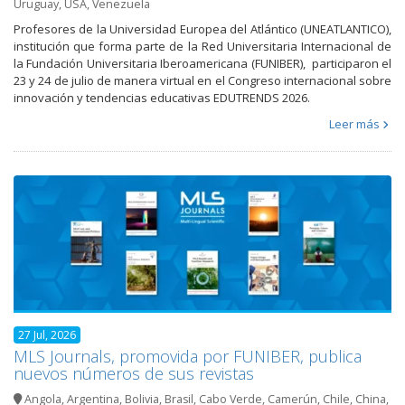
Uruguay
,
USA
,
Venezuela
Profesores de la Universidad Europea del Atlántico (UNEATLANTICO),
institución que forma parte de la Red Universitaria Internacional de
la Fundación Universitaria Iberoamericana (FUNIBER), participaron el
23 y 24 de julio de manera virtual en el Congreso internacional sobre
innovación y tendencias educativas EDUTRENDS 2026.
Leer más
27 Jul, 2026
MLS Journals, promovida por FUNIBER, publica
nuevos números de sus revistas
Angola
,
Argentina
,
Bolivia
,
Brasil
,
Cabo Verde
,
Camerún
,
Chile
,
China
,