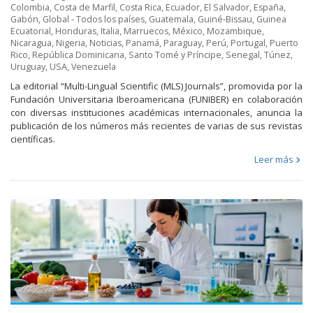
Colombia
,
Costa de Marfil
,
Costa Rica
,
Ecuador
,
El Salvador
,
España
,
Gabón
,
Global - Todos los países
,
Guatemala
,
Guiné-Bissau
,
Guinea
Ecuatorial
,
Honduras
,
Italia
,
Marruecos
,
México
,
Mozambique
,
Nicaragua
,
Nigeria
,
Noticias
,
Panamá
,
Paraguay
,
Perú
,
Portugal
,
Puerto
Rico
,
República Dominicana
,
Santo Tomé y Príncipe
,
Senegal
,
Túnez
,
Uruguay
,
USA
,
Venezuela
La editorial “Multi-Lingual Scientific (MLS) Journals”, promovida por la
Fundación Universitaria Iberoamericana (FUNIBER) en colaboración
con diversas instituciones académicas internacionales, anuncia la
publicación de los números más recientes de varias de sus revistas
científicas.
Leer más