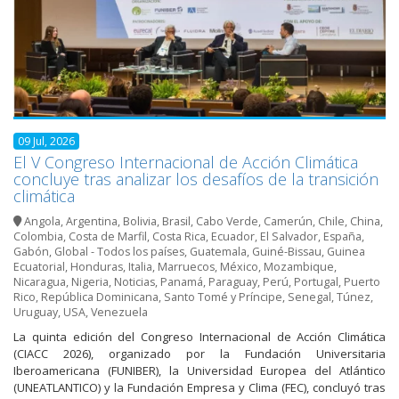
09 Jul, 2026
El V Congreso Internacional de Acción Climática
concluye tras analizar los desafíos de la transición
climática
Angola
,
Argentina
,
Bolivia
,
Brasil
,
Cabo Verde
,
Camerún
,
Chile
,
China
,
Colombia
,
Costa de Marfil
,
Costa Rica
,
Ecuador
,
El Salvador
,
España
,
Gabón
,
Global - Todos los países
,
Guatemala
,
Guiné-Bissau
,
Guinea
Ecuatorial
,
Honduras
,
Italia
,
Marruecos
,
México
,
Mozambique
,
Nicaragua
,
Nigeria
,
Noticias
,
Panamá
,
Paraguay
,
Perú
,
Portugal
,
Puerto
Rico
,
República Dominicana
,
Santo Tomé y Príncipe
,
Senegal
,
Túnez
,
Uruguay
,
USA
,
Venezuela
La quinta edición del Congreso Internacional de Acción Climática
(CIACC 2026), organizado por la Fundación Universitaria
Iberoamericana (FUNIBER), la Universidad Europea del Atlántico
(UNEATLANTICO) y la Fundación Empresa y Clima (FEC), concluyó tras