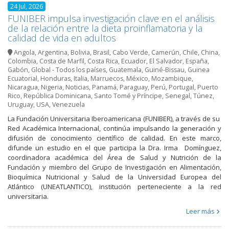
24 Jul, 2026
FUNIBER impulsa investigación clave en el análisis
de la relación entre la dieta proinflamatoria y la
calidad de vida en adultos
Angola
,
Argentina
,
Bolivia
,
Brasil
,
Cabo Verde
,
Camerún
,
Chile
,
China
,
Colombia
,
Costa de Marfil
,
Costa Rica
,
Ecuador
,
El Salvador
,
España
,
Gabón
,
Global - Todos los países
,
Guatemala
,
Guiné-Bissau
,
Guinea
Ecuatorial
,
Honduras
,
Italia
,
Marruecos
,
México
,
Mozambique
,
Nicaragua
,
Nigeria
,
Noticias
,
Panamá
,
Paraguay
,
Perú
,
Portugal
,
Puerto
Rico
,
República Dominicana
,
Santo Tomé y Príncipe
,
Senegal
,
Túnez
,
Uruguay
,
USA
,
Venezuela
La Fundación Universitaria Iberoamericana (FUNIBER), a través de su
Red Académica Internacional, continúa impulsando la generación y
difusión de conocimiento científico de calidad. En este marco,
difunde un estudio en el que participa la Dra. Irma Domínguez,
coordinadora académica del Área de Salud y Nutrición de la
Fundación y miembro del Grupo de Investigación en Alimentación,
Bioquímica Nutricional y Salud de la Universidad Europea del
Atlántico (UNEATLANTICO), institución perteneciente a la red
universitaria.
Leer más