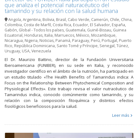
que analiza el potencial naturacéutico del
tamarindo y su relación con la salud humana
Angola
,
Argentina
,
Bolivia
,
Brasil
,
Cabo Verde
,
Camerún
,
Chile
,
China
,
Colombia
,
Costa de Marfil
,
Costa Rica
,
Ecuador
,
El Salvador
,
España
,
Gabón
,
Global - Todos los países
,
Guatemala
,
Guiné-Bissau
,
Guinea
Ecuatorial
,
Honduras
,
Italia
,
Marruecos
,
México
,
Mozambique
,
Nicaragua
,
Nigeria
,
Noticias
,
Panamá
,
Paraguay
,
Perú
,
Portugal
,
Puerto
Rico
,
República Dominicana
,
Santo Tomé y Príncipe
,
Senegal
,
Túnez
,
Uruguay
,
USA
,
Venezuela
El Dr. Maurizio Battino, director de la Fundación Universitaria
Iberoamericana (FUNIBER), en su sede en Italia, y reconocido
investigador científico en el ámbito de la nutrición, ha participado en
un estudio titulado «The Health Benefits of Tamarindus indica: A
Focus on the Relationship Between Phytochemical Composition and
Physiological Effects». Este trabajo revisa el valor nutracéutico de
Tamarindus indica, conocido comúnmente como tamarindo, y su
relación con la composición fitoquímica y distintos efectos
fisiológicos beneficiosos para la salud.
Leer más