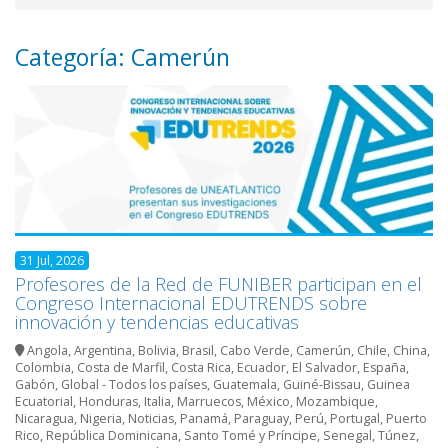
Categoría: Camerún
31 Jul, 2026
Profesores de la Red de FUNIBER participan en el
Congreso Internacional EDUTRENDS sobre
innovación y tendencias educativas
Angola
,
Argentina
,
Bolivia
,
Brasil
,
Cabo Verde
,
Camerún
,
Chile
,
China
,
Colombia
,
Costa de Marfil
,
Costa Rica
,
Ecuador
,
El Salvador
,
España
,
Gabón
,
Global - Todos los países
,
Guatemala
,
Guiné-Bissau
,
Guinea
Ecuatorial
,
Honduras
,
Italia
,
Marruecos
,
México
,
Mozambique
,
Nicaragua
,
Nigeria
,
Noticias
,
Panamá
,
Paraguay
,
Perú
,
Portugal
,
Puerto
Rico
,
República Dominicana
,
Santo Tomé y Príncipe
,
Senegal
,
Túnez
,