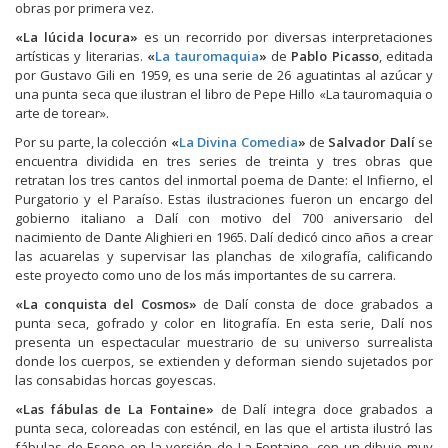
obras por primera vez.
«La lúcida locura»
es un recorrido por diversas interpretaciones
artísticas y literarias.
«
La tauromaquia
»
de
Pablo Picasso
, editada
por Gustavo Gili en 1959, es una serie de 26 aguatintas al azúcar y
una punta seca que ilustran el libro de Pepe Hillo «La tauromaquia o
arte de torear».
Por su parte, la colección
«
La Divina Comedia
»
de
Salvador Dalí
se
encuentra dividida en tres series de treinta y tres obras que
retratan los tres cantos del inmortal poema de Dante: el Infierno, el
Purgatorio y el Paraíso. Estas ilustraciones fueron un encargo del
gobierno italiano a Dalí con motivo del 700 aniversario del
nacimiento de Dante Alighieri en 1965. Dalí dedicó cinco años a crear
las acuarelas y supervisar las planchas de xilografía, calificando
este proyecto como uno de los más importantes de su carrera.
«La conquista del Cosmos»
de Dalí consta de doce grabados a
punta seca, gofrado y color en litografía. En esta serie, Dalí nos
presenta un espectacular muestrario de su universo surrealista
donde los cuerpos, se extienden y deforman siendo sujetados por
las consabidas horcas goyescas.
«Las fábulas de La Fontaine»
de Dalí integra doce grabados a
punta seca, coloreadas con esténcil, en las que el artista ilustró las
fábulas de Esopo en la versión de La Fontaine, con un dibujo muy