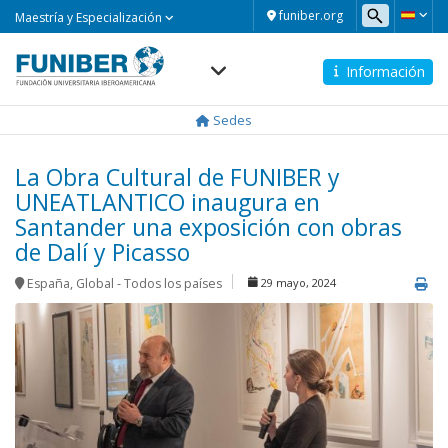
Maestría
funiber.org
Maestría y Especialización
y
Especialización
Información
Navegación
principal
Sedes
La Obra Cultural de FUNIBER y
UNEATLANTICO inaugura en
Santander una exposición con obras
de Dalí y Picasso
España
,
Global - Todos los países
29 mayo, 2024