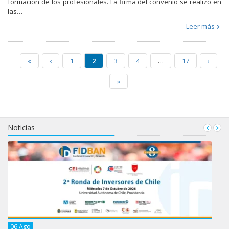
formación de los profesionales. La firma del convenio se realizó en
las…
Leer más
«
‹
1
2
3
4
…
17
›
»
Noticias
06
Ago