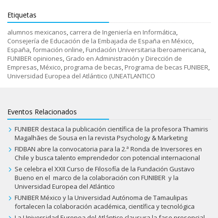
Etiquetas
alumnos mexicanos
,
carrera de Ingeniería en Informática
,
Consejería de Educación de la Embajada de España en México
,
España
,
formación online
,
Fundación Universitaria Iberoamericana
,
FUNIBER opiniones
,
Grado en Administración y Dirección de
Empresas
,
México
,
programa de becas
,
Programa de becas FUNIBER
,
Universidad Europea del Atlántico (UNEATLANTICO
Eventos Relacionados
FUNIBER destaca la publicación científica de la profesora Thamiris
Magalhães de Sousa en la revista Psychology & Marketing
FIDBAN abre la convocatoria para la 2.ª Ronda de Inversores en
Chile y busca talento emprendedor con potencial internacional
Se celebra el XXII Curso de Filosofía de la Fundación Gustavo
Bueno en el marco de la colaboración con FUNIBER y la
Universidad Europea del Atlántico
FUNIBER México y la Universidad Autónoma de Tamaulipas
fortalecen la colaboración académica, científica y tecnológica
La Universidad Europea del Atlántico clausura la fase presencial