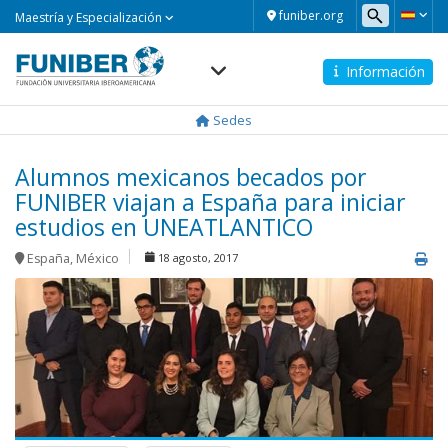
Maestría
funiber.org
Maestría y Especialización
y
Especialización
Información
Navegación
principal
Sedes
Alumnos mexicanos becados por
FUNIBER viajan a España para iniciar
estudios en UNEATLANTICO
España
,
México
18 agosto, 2017