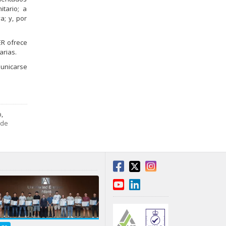
itario; a
a; y, por
ER ofrece
arias.
unicarse
a
,
 de