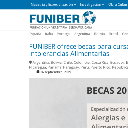
Maestría
Maestría y Especialización
Investigación
Obra Cultur
y
Especialización
España
Italia
Portugal
Argentina
Bolivia
Brasil
Cen
FUNIBER ofrece becas para cursar
Intolerancias Alimentarias
Argentina
,
Bolivia
,
Chile
,
Colombia
,
Costa Rica
,
Ecuador
,
E
Nicaragua
,
Panamá
,
Paraguay
,
Perú
,
Puerto Rico
,
Repúblic
16 septiembre, 2019