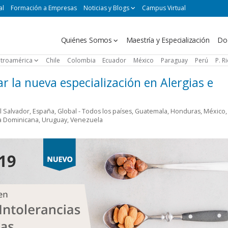
al
Formación a Empresas
Noticias y Blogs
Campus Virtual
Navegación
Quiénes Somos
Maestría y Especialización
Do
principal
troamérica
Chile
Colombia
Ecuador
México
Paraguay
Perú
P. R
 la nueva especialización en Alergias e
l Salvador
,
España
,
Global - Todos los países
,
Guatemala
,
Honduras
,
México
,
a Dominicana
,
Uruguay
,
Venezuela