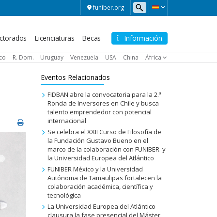
funiber.org
ctorados
Licenciaturas
Becas
Información
ico
R. Dom.
Uruguay
Venezuela
USA
China
África
Eventos Relacionados
FIDBAN abre la convocatoria para la 2.ª
Ronda de Inversores en Chile y busca
talento emprendedor con potencial
internacional
Se celebra el XXII Curso de Filosofía de
la Fundación Gustavo Bueno en el
marco de la colaboración con FUNIBER y
la Universidad Europea del Atlántico
FUNIBER México y la Universidad
Autónoma de Tamaulipas fortalecen la
colaboración académica, científica y
tecnológica
La Universidad Europea del Atlántico
clausura la fase presencial del Máster