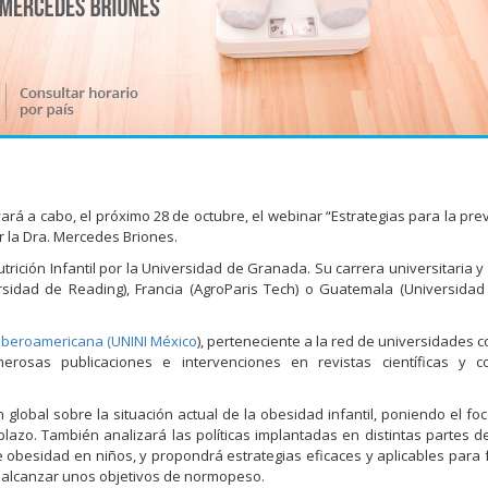
ará a cabo, el próximo 28 de octubre, el webinar “Estrategias para la pre
r la Dra. Mercedes Briones.
ición Infantil por la Universidad de Granada. Su carrera universitaria y c
ersidad de Reading), Francia (AgroParis Tech) o Guatemala (Universida
 Iberoamericana (UNINI México
), perteneciente a la red de universidades c
rosas publicaciones e intervenciones en revistas científicas y c
 global sobre la situación actual de la obesidad infantil, poniendo el fo
plazo. También analizará las políticas implantadas en distintas partes 
e obesidad en niños, y propondrá estrategias eficaces y aplicables para
í alcanzar unos objetivos de normopeso.