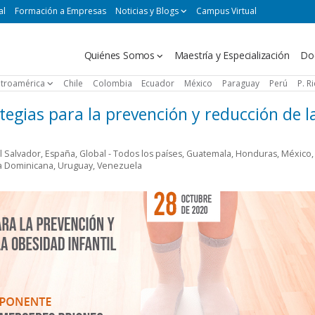
al
Formación a Empresas
Noticias y Blogs
Campus Virtual
Navegación
Quiénes Somos
Maestría y Especialización
Do
principal
troamérica
Chile
Colombia
Ecuador
México
Paraguay
Perú
P. R
egias para la prevención y reducción de l
l Salvador
,
España
,
Global - Todos los países
,
Guatemala
,
Honduras
,
México
,
a Dominicana
,
Uruguay
,
Venezuela