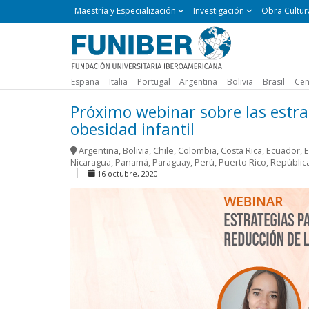
Maestría
Maestría y Especialización
Investigación
Obra Cultur
y
Especialización
España
Italia
Portugal
Argentina
Bolivia
Brasil
Cen
Próximo webinar sobre las estrat
obesidad infantil
Argentina
,
Bolivia
,
Chile
,
Colombia
,
Costa Rica
,
Ecuador
,
E
Nicaragua
,
Panamá
,
Paraguay
,
Perú
,
Puerto Rico
,
Repúblic
16 octubre, 2020