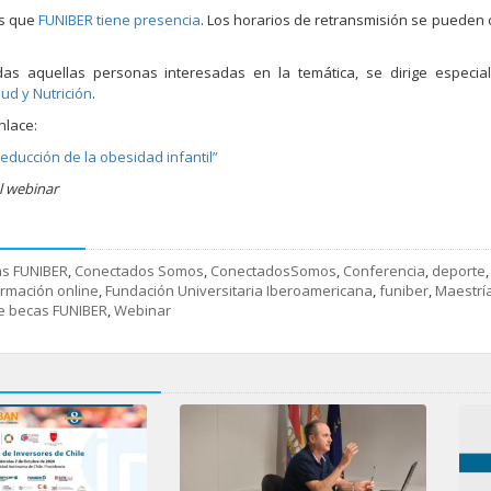
os que
FUNIBER tiene presencia
. Los horarios de retransmisión se pueden 
das aquellas personas interesadas en la temática, se dirige especia
ud y Nutrición
.
nlace:
reducción de la obesidad infantil”
el webinar
s FUNIBER
,
Conectados Somos
,
ConectadosSomos
,
Conferencia
,
deporte
rmación online
,
Fundación Universitaria Iberoamericana
,
funiber
,
Maestrí
e becas FUNIBER
,
Webinar