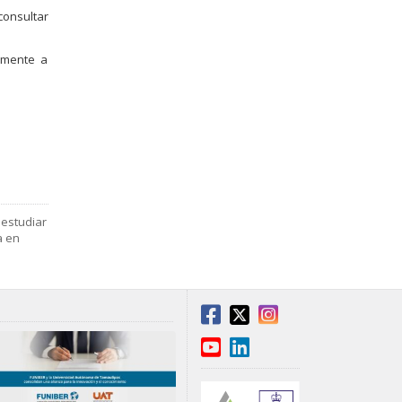
consultar
lmente a
,
estudiar
a en