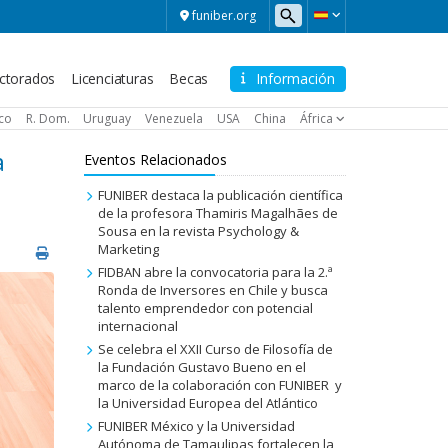
funiber.org
ctorados
Licenciaturas
Becas
Información
ico
R. Dom.
Uruguay
Venezuela
USA
China
África
a
Eventos Relacionados
FUNIBER destaca la publicación científica
de la profesora Thamiris Magalhães de
Sousa en la revista Psychology &
Marketing
FIDBAN abre la convocatoria para la 2.ª
Ronda de Inversores en Chile y busca
talento emprendedor con potencial
internacional
Se celebra el XXII Curso de Filosofía de
la Fundación Gustavo Bueno en el
marco de la colaboración con FUNIBER y
la Universidad Europea del Atlántico
FUNIBER México y la Universidad
Autónoma de Tamaulipas fortalecen la