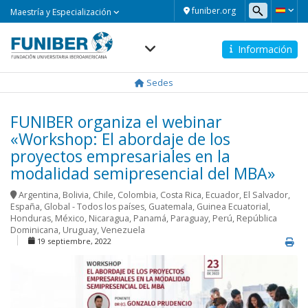
Maestría
funiber.org
Maestría y Especialización
y
Especialización
Información
Navegación
principal
Sedes
FUNIBER organiza el webinar
«Workshop: El abordaje de los
proyectos empresariales en la
modalidad semipresencial del MBA»
Argentina
,
Bolivia
,
Chile
,
Colombia
,
Costa Rica
,
Ecuador
,
El Salvador
,
España
,
Global - Todos los países
,
Guatemala
,
Guinea Ecuatorial
,
Honduras
,
México
,
Nicaragua
,
Panamá
,
Paraguay
,
Perú
,
República
Dominicana
,
Uruguay
,
Venezuela
19 septiembre, 2022