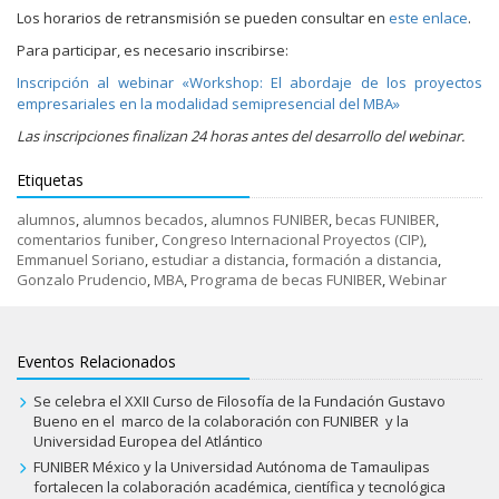
Los horarios de retransmisión se pueden consultar en
este enlace
.
Para participar, es necesario inscribirse:
Inscripción al webinar «Workshop: El abordaje de los proyectos
empresariales en la modalidad semipresencial del MBA»
Las inscripciones finalizan 24 horas antes del desarrollo del webinar.
Etiquetas
alumnos
,
alumnos becados
,
alumnos FUNIBER
,
becas FUNIBER
,
comentarios funiber
,
Congreso Internacional Proyectos (CIP)
,
Emmanuel Soriano
,
estudiar a distancia
,
formación a distancia
,
Gonzalo Prudencio
,
MBA
,
Programa de becas FUNIBER
,
Webinar
Eventos Relacionados
Se celebra el XXII Curso de Filosofía de la Fundación Gustavo
Bueno en el marco de la colaboración con FUNIBER y la
Universidad Europea del Atlántico
FUNIBER México y la Universidad Autónoma de Tamaulipas
fortalecen la colaboración académica, científica y tecnológica