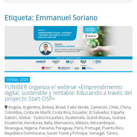
Etiqueta: Emmanuel Soriano
19 Mar, 2025
FUNIBER organiza el webinar «Emprendimiento
digital, sostenible y rentable: Educando a través del
proyecto Start-DSP»
Angola
,
Argentina
,
Bolivia
,
Brasil
,
Cabo Verde
,
Camerún
,
Chile
,
China
,
Colombia
,
Costa de Marfil
,
Costa Rica
,
Ecuador
,
El Salvador
,
España
,
Gabón
,
Global - Todos los países
,
Guatemala
,
Guiné-Bissau
,
Guinea
Ecuatorial
,
Honduras
,
Italia
,
Marruecos
,
México
,
Mozambique
,
Nicaragua
,
Nigeria
,
Panamá
,
Paraguay
,
Perú
,
Portugal
,
Puerto Rico
,
República Dominicana
,
Santo Tomé y Príncipe
,
Senegal
,
Túnez
,