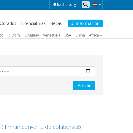
funiber.org
ctorados
Licenciaturas
Becas
Información
ico
R. Dom.
Uruguay
Venezuela
USA
China
África
a
 firman convenio de colaboración