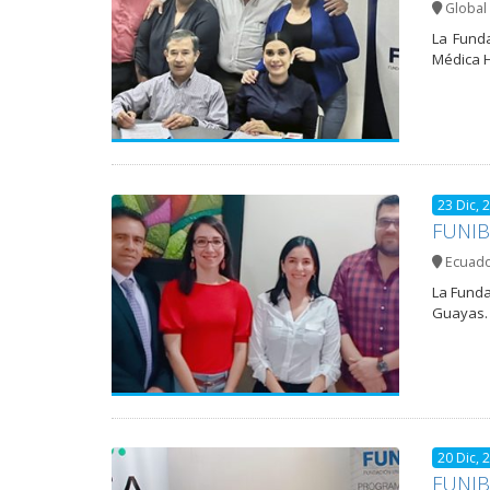
Global 
La Funda
Médica H
23 Dic, 
FUNIBE
Ecuad
La Funda
Guayas. 
20 Dic, 
FUNIBE