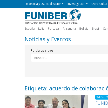
Maestría
Maestría y Especialización
Investigación
Obra Cultur
y
Especialización
España
Italia
Portugal
Argentina
Bolivia
Brasil
Cen
Noticias y Eventos
Palabras clave
Etiqueta: acuerdo de colaboraci
24 Dic, 
FUNIB