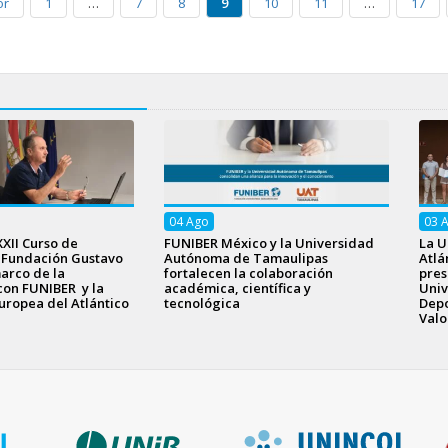
or
1
…
7
8
9
10
11
…
17
04
Ago
03
XXII Curso de
FUNIBER México y la Universidad
La U
a Fundación Gustavo
Autónoma de Tamaulipas
Atlá
arco de la
fortalecen la colaboración
pres
con FUNIBER y la
académica, científica y
Univ
uropea del Atlántico
tecnológica
Depo
Valo