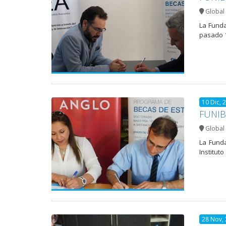
Global 
La Funda
pasado 1
10 Dic, 
FUNIBE
Global 
La Funda
Institut
28 Nov,