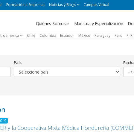
al
Formación a Empresas
Noticias y Blogs
Campus Virtual
Navegación
Quiénes Somos
Maestría y Especialización
Do
principal
troamérica
Chile
Colombia
Ecuador
México
Paraguay
Perú
P. R
País
Fech
ón
2019
ER y la Cooperativa Mixta Médica Hondureña (COMMEH)