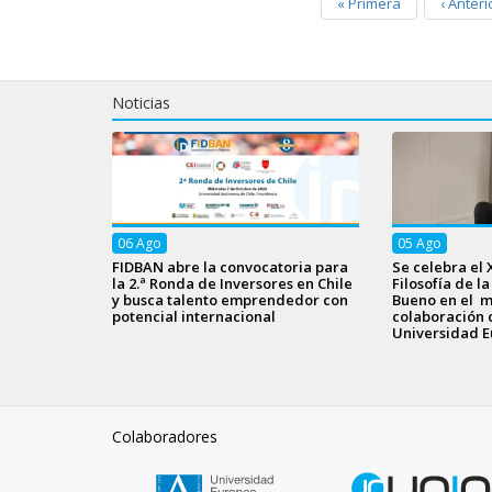
«
Primera
‹
Anteri
Noticias
06
Ago
05
Ago
FIDBAN abre la convocatoria para
Se celebra el 
la 2.ª Ronda de Inversores en Chile
Filosofía de l
y busca talento emprendedor con
Bueno en el m
potencial internacional
colaboración 
Universidad E
Colaboradores