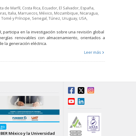
ta de Marfil
,
Costa Rica
,
Ecuador
,
El Salvador
,
España
,
ras
,
Italia
,
Marruecos
,
México
,
Mozambique
,
Nicaragua
,
 Tomé y Príncipe
,
Senegal
,
Túnez
,
Uruguay
,
USA
,
 participa en la investigación sobre una revisión global
energías renovables con almacenamiento, orientados a
de la generación eléctrica.
Leer más
Ago
BER México y la Universidad