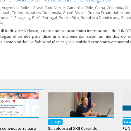
,
Argentina
,
Bolivia
,
Brasil
,
Cabo Verde
,
Camerún
,
Chile
,
China
,
Colombia
,
Cos
lobal - Todos los países
,
Guatemala
,
Guiné-Bissau
,
Guinea Ecuatorial
,
Hondu
Panamá
,
Paraguay
,
Perú
,
Portugal
,
Puerto Rico
,
República Dominicana
,
Santo
la
ilí Rodríguez Velasco, coordinadora académica internacional de FUNIBER,
ategias eficientes para diseñar e implementar sistemas híbridos de 
a sostenibilidad, la fiabilidad técnica y la viabilidad económico-ambiental 
05
Ago
04
a convocatoria para
Se celebra el XXII Curso de
FUNI