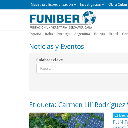
Maestría
Maestría y Especialización
Investigación
Obra Cultur
y
Especialización
España
Italia
Portugal
Argentina
Bolivia
Brasil
Cen
Noticias y Eventos
Palabras clave
Etiqueta: Carmen Lilí Rodríguez
02 Ene, 
FUNIBE
energí