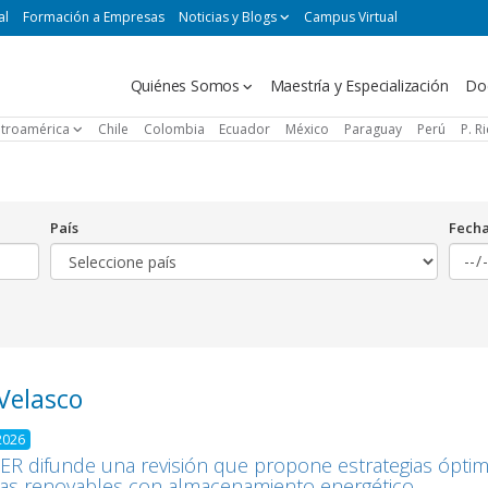
al
Formación a Empresas
Noticias y Blogs
Campus Virtual
Navegación
Quiénes Somos
Maestría y Especialización
Do
principal
troamérica
Chile
Colombia
Ecuador
México
Paraguay
Perú
P. R
País
Fech
 Velasco
2026
R difunde una revisión que propone estrategias óptim
as renovables con almacenamiento energético