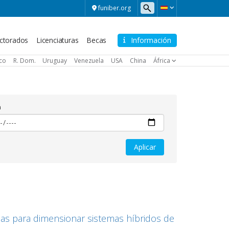
funiber.org
ctorados
Licenciaturas
Becas
Información
ico
R. Dom.
Uruguay
Venezuela
USA
China
África
a
as para dimensionar sistemas híbridos de