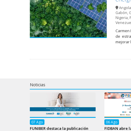
Angola
Gabón
,
G
Nigeria
,
Venezue
Carmen L
de estr
mejorar l
Noticias
07
Ago
06
Ago
FUNIBER destaca la publicación
FIDBAN abre l