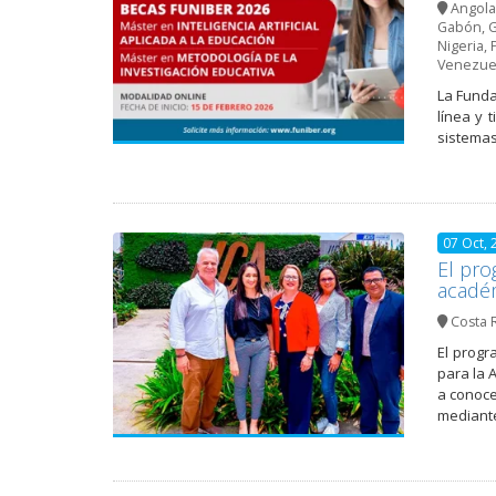
Angola
Gabón
,
G
Nigeria
,
Venezue
La Funda
línea y 
sistemas
07 Oct, 
El pro
acadé
Costa 
El progr
para la A
a conoce
mediante