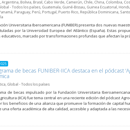
,
Argentina
,
Bolivia
,
Brasil
,
Cabo Verde
,
Camerún
,
Chile
,
China
,
Colombia
,
Cos
lobal - Todos los países
,
Guatemala
,
Guiné-Bissau
,
Guinea Ecuatorial
,
Hondu
Panamá
,
Paraguay
,
Perú
,
Portugal
,
Puerto Rico
,
República Dominicana
,
Santo
la
ción Universitaria Iberoamericana (FUNIBER) presenta dos nuevas maestr
tituladas por la Universidad Europea del Atlántico (España). Estas pro
 educativos, marcado por transformaciones profundas que afectan la prácti
2025
grama de becas FUNIBER-IICA destaca en el pódcast ‘Agr
mica
Rica
,
Global - Todos los países
ama de becas impulsado por la Fundación Universitaria Iberoamericana 
gricultura (IICA) fue tema central en una reciente edición del pódcast Agro
r los beneficios de una alianza que promueve la formación de capital h
 una oferta académica de alta calidad, accesible y adaptada a las necesi