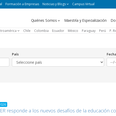
al
Formación a Empresas
Noticias y Blogs
Campus Virtual
Navegación
Quiénes Somos
Maestría y Especialización
Do
principal
troamérica
Chile
Colombia
Ecuador
México
Paraguay
Perú
P. R
País
Fech
2026
R responde a los nuevos desafíos de la educación co