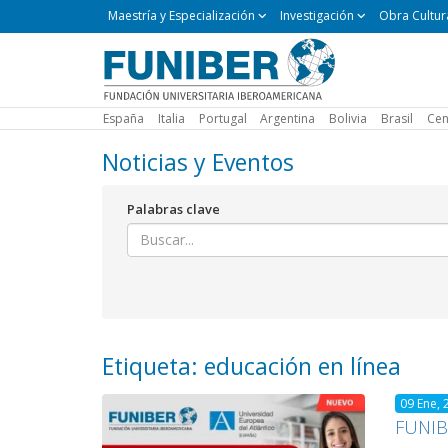
Maestría
Maestría y Especialización
Investigación
Obra Cultur
y
Especialización
España
Italia
Portugal
Argentina
Bolivia
Brasil
Cen
Noticias y Eventos
Palabras clave
Etiqueta: educación en línea
09 Ene, 
FUNIBE