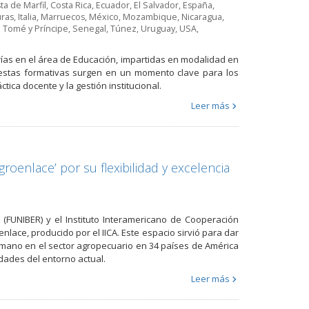
ta de Marfil
,
Costa Rica
,
Ecuador
,
El Salvador
,
España
,
ras
,
Italia
,
Marruecos
,
México
,
Mozambique
,
Nicaragua
,
 Tomé y Príncipe
,
Senegal
,
Túnez
,
Uruguay
,
USA
,
ías en el área de Educación, impartidas en modalidad en
puestas formativas surgen en un momento clave para los
ca docente y la gestión institucional.
Leer más
oenlace’ por su flexibilidad y excelencia
(FUNIBER) y el Instituto Interamericano de Cooperación
enlace, producido por el IICA. Este espacio sirvió para dar
umano en el sector agropecuario en 34 países de América
dades del entorno actual.
Leer más