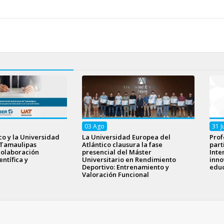
03
Ago
31
J
o y la Universidad
La Universidad Europea del
Prof
Tamaulipas
Atlántico clausura la fase
part
colaboración
presencial del Máster
Inte
ntífica y
Universitario en Rendimiento
inno
Deportivo: Entrenamiento y
educ
Valoración Funcional