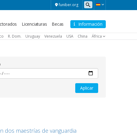
funiber.org
ctorados
Licenciaturas
Becas
Información
ico
R. Dom.
Uruguay
Venezuela
USA
China
África
a
n dos maestrías de vanguardia