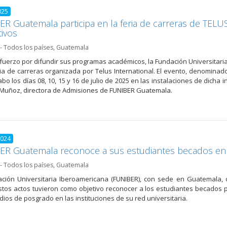
025
R Guatemala participa en la feria de carreras de TELU
ivos
- Todos los países
,
Guatemala
fuerzo por difundir sus programas académicos, la Fundación Universitari
ria de carreras organizada por Telus International. El evento, denominado
abo los días 08, 10, 15 y 16 de julio de 2025 en las instalaciones de dicha
uñoz, directora de Admisiones de FUNIBER Guatemala.
2024
ER Guatemala reconoce a sus estudiantes becados en
- Todos los países
,
Guatemala
ción Universitaria Iberoamericana (FUNIBER), con sede en Guatemala,
 Estos actos tuvieron como objetivo reconocer a los estudiantes becado
dios de posgrado en las instituciones de su red universitaria.