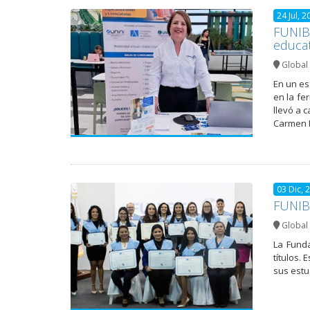
24 Jul, 2
FUNIBE
educat
Global 
En un es
en la fe
llevó a c
Carmen M
03 Dic, 
FUNIB
Global 
La Funda
títulos.
sus estu