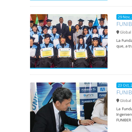
29 Nov,
FUNIBE
Global 
La Funda
que, a t
23 Oct, 
FUNIBE
Global 
La Funda
Ingenier
FUNIBER