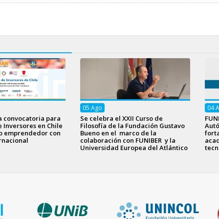
05
Ago
04
a convocatoria para
Se celebra el XXII Curso de
FUNI
e Inversores en Chile
Filosofía de la Fundación Gustavo
Aut
to emprendedor con
Bueno en el marco de la
fort
rnacional
colaboración con FUNIBER y la
acad
Universidad Europea del Atlántico
tecn