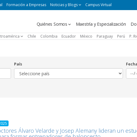
al
Formación a Empresas
Noticias y Blogs
Campus Virtual
Navegación
Quiénes Somos
Maestría y Especialización
Do
principal
troamérica
Chile
Colombia
Ecuador
México
Paraguay
Perú
P. R
País
Fech
2025
ctores Álvaro Velarde y Josep Alemany lideran un est
para formar entrenadores de baloncesto