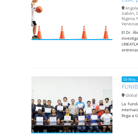
Angola
Gabón
,
G
Nigeria
,
Venezue
El Dr. Á
investig
UNEATLAN
entrenad
03 May,
FUNIBE
Global 
La Funda
internac
llega a 