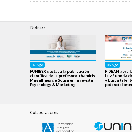
Noticias
07
Ago
06
Ago
FUNIBER destaca la publicación
FIDBAN abre l
científica de la profesora Thamiris
la 2.ª Ronda d
Magalhães de Sousa en la revista
y busca talen
Psychology & Marketing
potencial inte
Colaboradores