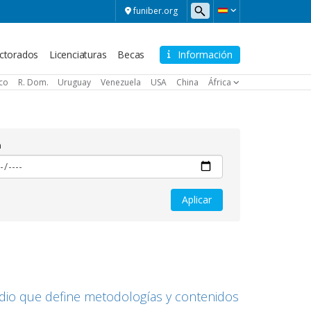
funiber.org
ctorados
Licenciaturas
Becas
Información
ico
R. Dom.
Uruguay
Venezuela
USA
China
África
a
udio que define metodologías y contenidos