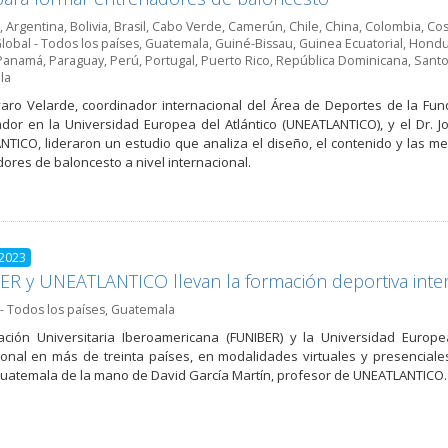
,
Argentina
,
Bolivia
,
Brasil
,
Cabo Verde
,
Camerún
,
Chile
,
China
,
Colombia
,
Cos
lobal - Todos los países
,
Guatemala
,
Guiné-Bissau
,
Guinea Ecuatorial
,
Hondu
Panamá
,
Paraguay
,
Perú
,
Portugal
,
Puerto Rico
,
República Dominicana
,
Santo
la
lvaro Velarde, coordinador internacional del Área de Deportes de la Fun
ador en la Universidad Europea del Atlántico (UNEATLANTICO), y el Dr. J
TICO, lideraron un estudio que analiza el diseño, el contenido y las m
ores de baloncesto a nivel internacional.
 2023
R y UNEATLANTICO llevan la formación deportiva inte
- Todos los países
,
Guatemala
ción Universitaria Iberoamericana (FUNIBER) y la Universidad Europe
ional en más de treinta países, en modalidades virtuales y presenciales
Guatemala de la mano de David García Martín, profesor de UNEATLANTICO