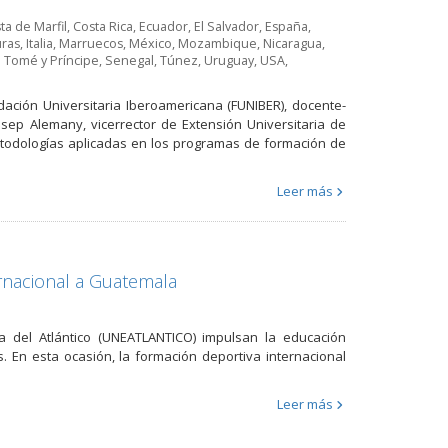
ta de Marfil
,
Costa Rica
,
Ecuador
,
El Salvador
,
España
,
ras
,
Italia
,
Marruecos
,
México
,
Mozambique
,
Nicaragua
,
 Tomé y Príncipe
,
Senegal
,
Túnez
,
Uruguay
,
USA
,
dación Universitaria Iberoamericana (FUNIBER), docente-
osep Alemany, vicerrector de Extensión Universitaria de
etodologías aplicadas en los programas de formación de
Leer más
rnacional a Guatemala
a del Atlántico (UNEATLANTICO) impulsan la educación
. En esta ocasión, la formación deportiva internacional
.
Leer más