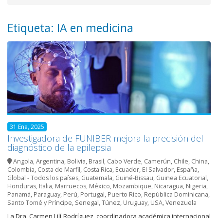
Etiqueta: IA en medicina
31 Ene, 2025
Investigadora de FUNIBER mejora la precisión del
diagnóstico de la epilepsia
Angola
,
Argentina
,
Bolivia
,
Brasil
,
Cabo Verde
,
Camerún
,
Chile
,
China
,
Colombia
,
Costa de Marfil
,
Costa Rica
,
Ecuador
,
El Salvador
,
España
,
Global - Todos los países
,
Guatemala
,
Guiné-Bissau
,
Guinea Ecuatorial
,
Honduras
,
Italia
,
Marruecos
,
México
,
Mozambique
,
Nicaragua
,
Nigeria
,
Panamá
,
Paraguay
,
Perú
,
Portugal
,
Puerto Rico
,
República Dominicana
,
Santo Tomé y Príncipe
,
Senegal
,
Túnez
,
Uruguay
,
USA
,
Venezuela
La Dra. Carmen Lilí Rodríguez, coordinadora académica internacional