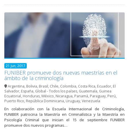
21 Jun, 2017
FUNIBER promueve dos nuevas maestrías en el
ámbito de la criminología
Argentina
,
Bolivia
,
Brasil
,
Chile
,
Colombia
,
Costa Rica
,
Ecuador
,
El
Salvador
,
España
,
Global - Todos los países
,
Guatemala
,
Guinea
Ecuatorial
,
Honduras
,
México
,
Nicaragua
,
Panamá
,
Paraguay
,
Perú
,
Puerto Rico
,
República Dominicana
,
Uruguay
,
Venezuela
En colaboración con la Escuela Internacional de Criminología,
FUNIBER patrocina la Maestría en Criminalística y la Maestría en
Psicología Criminal que inician el 15 de septiembre FUNIBER
promueve dos nuevos programas…