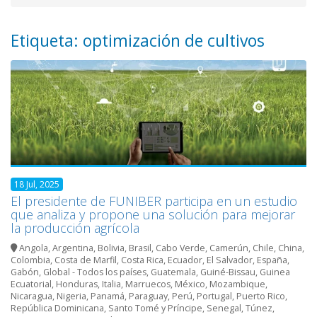
Etiqueta: optimización de cultivos
18 Jul, 2025
El presidente de FUNIBER participa en un estudio
que analiza y propone una solución para mejorar
la producción agrícola
Angola
,
Argentina
,
Bolivia
,
Brasil
,
Cabo Verde
,
Camerún
,
Chile
,
China
,
Colombia
,
Costa de Marfil
,
Costa Rica
,
Ecuador
,
El Salvador
,
España
,
Gabón
,
Global - Todos los países
,
Guatemala
,
Guiné-Bissau
,
Guinea
Ecuatorial
,
Honduras
,
Italia
,
Marruecos
,
México
,
Mozambique
,
Nicaragua
,
Nigeria
,
Panamá
,
Paraguay
,
Perú
,
Portugal
,
Puerto Rico
,
República Dominicana
,
Santo Tomé y Príncipe
,
Senegal
,
Túnez
,