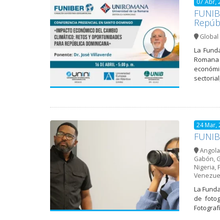
07 Abr, 
FUNIBE
Repúbl
Global 
La Funda
Romana (
económi
sectorial
24 Mar,
FUNIBE
Angola
Gabón
,
G
Nigeria
,
Venezue
La Funda
de fotog
Fotograf