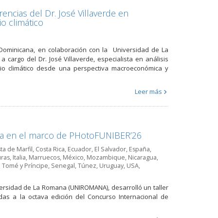
ncias del Dr. José Villaverde en
o climático
 Dominicana, en colaboración con la Universidad de La
cargo del Dr. José Villaverde, especialista en análisis
bio climático desde una perspectiva macroeconómica y
Leer más
ana en el marco de PHotoFUNIBER’26
ta de Marfil
,
Costa Rica
,
Ecuador
,
El Salvador
,
España
,
ras
,
Italia
,
Marruecos
,
México
,
Mozambique
,
Nicaragua
,
 Tomé y Príncipe
,
Senegal
,
Túnez
,
Uruguay
,
USA
,
versidad de La Romana (UNIROMANA), desarrolló un taller
das a la octava edición del Concurso Internacional de