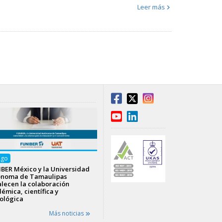
Leer más
Ago
BER México y la Universidad
ónoma de Tamaulipas
alecen la colaboración
émica, científica y
ológica
Más noticias