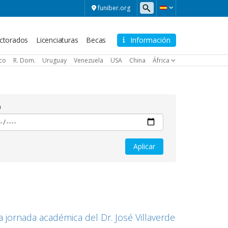
funiber.org
ctorados
Licenciaturas
Becas
Información
ico
R. Dom.
Uruguay
Venezuela
USA
China
África
a
 jornada académica del Dr. José Villaverde