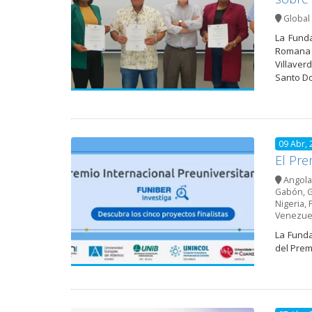
Global 
La Funda
Romana 
Villaver
Santo Do
09 Abr, 
El Pre
Angola
Gabón
,
G
Nigeria
,
Venezue
La Funda
del Prem