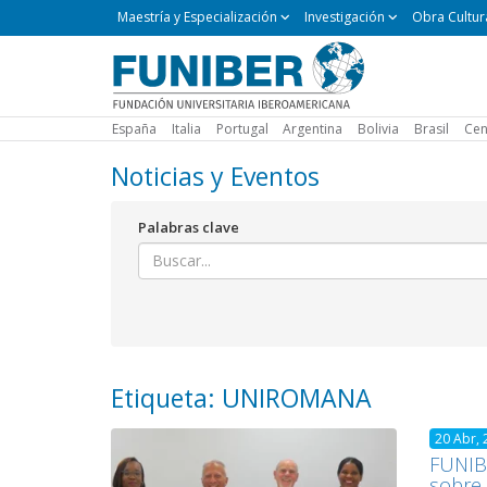
Maestría
Maestría y Especialización
Investigación
Obra Cultur
y
Especialización
España
Italia
Portugal
Argentina
Bolivia
Brasil
Cen
Noticias y Eventos
Palabras clave
Etiqueta: UNIROMANA
20 Abr, 
FUNIBE
sobre 