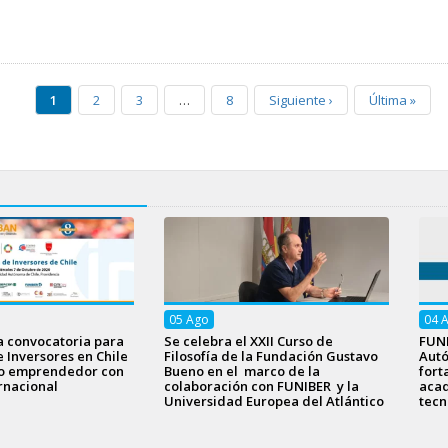
1
2
3
…
8
Siguiente
›
Última
»
05
Ago
04
a convocatoria para
Se celebra el XXII Curso de
FUNI
e Inversores en Chile
Filosofía de la Fundación Gustavo
Aut
to emprendedor con
Bueno en el marco de la
fort
rnacional
colaboración con FUNIBER y la
acad
Universidad Europea del Atlántico
tecn