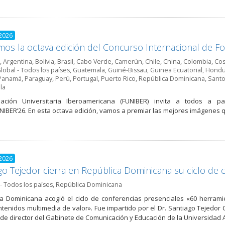
 2026
os la octava edición del Concurso Internacional de 
,
Argentina
,
Bolivia
,
Brasil
,
Cabo Verde
,
Camerún
,
Chile
,
China
,
Colombia
,
Cos
lobal - Todos los países
,
Guatemala
,
Guiné-Bissau
,
Guinea Ecuatorial
,
Hondu
Panamá
,
Paraguay
,
Perú
,
Portugal
,
Puerto Rico
,
República Dominicana
,
Santo
la
ación Universitaria Iberoamericana (FUNIBER) invita a todos a par
IBER’26. En esta octava edición, vamos a premiar las mejores imágenes q
 2026
go Tejedor cierra en República Dominicana su ciclo de 
- Todos los países
,
República Dominicana
a Dominicana acogió el ciclo de conferencias presenciales «60 herram
ntenidos multimedia de valor». Fue impartido por el Dr. Santiago Tejedor Ca
e director del Gabinete de Comunicación y Educación de la Universidad