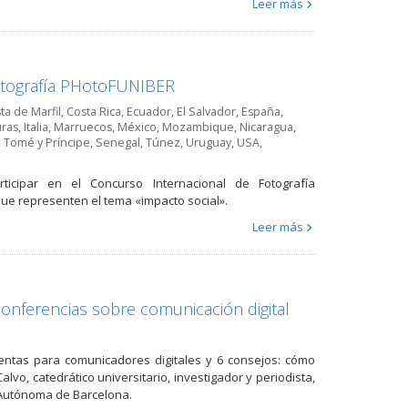
Leer más
Fotografía PHotoFUNIBER
ta de Marfil
,
Costa Rica
,
Ecuador
,
El Salvador
,
España
,
ras
,
Italia
,
Marruecos
,
México
,
Mozambique
,
Nicaragua
,
 Tomé y Príncipe
,
Senegal
,
Túnez
,
Uruguay
,
USA
,
ticipar en el Concurso Internacional de Fotografía
ue representen el tema «impacto social».
Leer más
conferencias sobre comunicación digital
ientas para comunicadores digitales y 6 consejos: cómo
lvo, catedrático universitario, investigador y periodista,
 Autónoma de Barcelona.