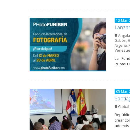
12 Mar,
Lanzam
Angola
Gabón
,
G
Nigeria
,
Venezue
La Fund
PHotoFUN
05 Mar,
Santia
Global 
Repúblic
crear co
además d