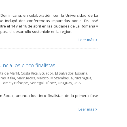
 Dominicana, en colaboración con la Universidad de La
 incluyó dos conferencias impartidas por el Dr. José
ntre el 14 y el 16 de abril en las ciudades de La Romana y
ra el desarrollo sostenible en la región.
Leer más
ncia los cinco finalistas
ta de Marfil
,
Costa Rica
,
Ecuador
,
El Salvador
,
España
,
ras
,
Italia
,
Marruecos
,
México
,
Mozambique
,
Nicaragua
,
 Tomé y Príncipe
,
Senegal
,
Túnez
,
Uruguay
,
USA
,
 Social, anuncia los cinco finalistas de la primera fase
Leer más