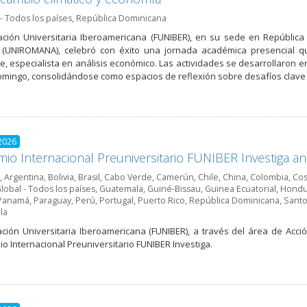
- Todos los países
,
República Dominicana
ción Universitaria Iberoamericana (FUNIBER), en su sede en República
(UNIROMANA), celebró con éxito una jornada académica presencial que
de, especialista en análisis económico. Las actividades se desarrollaron e
mingo, consolidándose como espacios de reflexión sobre desafíos clave pa
2026
mio Internacional Preuniversitario FUNIBER Investiga anu
,
Argentina
,
Bolivia
,
Brasil
,
Cabo Verde
,
Camerún
,
Chile
,
China
,
Colombia
,
Cos
lobal - Todos los países
,
Guatemala
,
Guiné-Bissau
,
Guinea Ecuatorial
,
Hondu
Panamá
,
Paraguay
,
Perú
,
Portugal
,
Puerto Rico
,
República Dominicana
,
Santo
la
ción Universitaria Iberoamericana (FUNIBER), a través del área de Acción
io Internacional Preuniversitario FUNIBER Investiga.