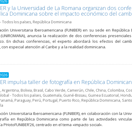
2026
R y la Universidad de La Romana organizan dos confere
ica Dominicana sobre el impacto económico del cambi
- Todos los países
,
República Dominicana
ción Universitaria Iberoamericana (FUNIBER) en su sede en República
UNIROMANA), anuncia la realización de dos conferencias presenciales a 
co. En dichas conferencias, el experto abordará los efectos del cam
, con especial atención al Caribe y a la realidad dominicana.
 2026
R impulsa taller de fotografía en República Dominic
,
Argentina
,
Bolivia
,
Brasil
,
Cabo Verde
,
Camerún
,
Chile
,
China
,
Colombia
,
Cos
lobal - Todos los países
,
Guatemala
,
Guiné-Bissau
,
Guinea Ecuatorial
,
Hondu
Panamá
,
Paraguay
,
Perú
,
Portugal
,
Puerto Rico
,
República Dominicana
,
Santo
la
ción Universitaria Iberoamericana (FUNIBER), en colaboración con la Uni
rafía en República Dominicana como parte de las actividades vincula
ía PHotoFUNIBER’26, centrado en el tema «impacto social».