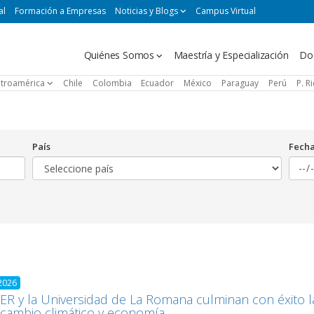
al
Formación a Empresas
Noticias y Blogs
Campus Virtual
Navegación
Quiénes Somos
Maestría y Especialización
Do
principal
troamérica
Chile
Colombia
Ecuador
México
Paraguay
Perú
P. R
País
Fech
2026
R y la Universidad de La Romana culminan con éxito la
cambio climático y economía