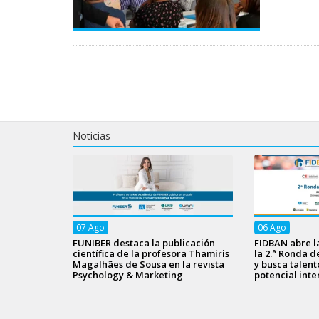
Noticias
07
Ago
06
Ago
FUNIBER destaca la publicación
FIDBAN abre l
científica de la profesora Thamiris
la 2.ª Ronda d
Magalhães de Sousa en la revista
y busca talen
Psychology & Marketing
potencial inte