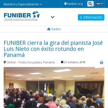
Maestría
funiber.org
Maestría y Especialización
y
Especialización
Información
Navegación
principal
Sedes
FUNIBER cierra la gira del pianista José
Luis Nieto con éxito rotundo en
Panamá
Global - Todos los países
,
Panamá
21 octubre, 2018