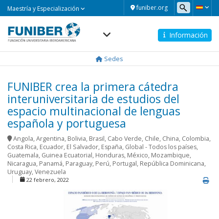
Maestría
funiber.org
Maestría y Especialización
y
Especialización
Información
Navegación
principal
Sedes
FUNIBER crea la primera cátedra
interuniversitaria de estudios del
espacio multinacional de lenguas
española y portuguesa
Angola
,
Argentina
,
Bolivia
,
Brasil
,
Cabo Verde
,
Chile
,
China
,
Colombia
,
Costa Rica
,
Ecuador
,
El Salvador
,
España
,
Global - Todos los países
,
Guatemala
,
Guinea Ecuatorial
,
Honduras
,
México
,
Mozambique
,
Nicaragua
,
Panamá
,
Paraguay
,
Perú
,
Portugal
,
República Dominicana
,
Uruguay
,
Venezuela
22 febrero, 2022