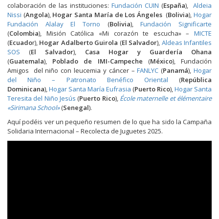
colaboración de las instituciones:
Fundación CUIN
(
España
),
Aldeia
Nissi
(
Angola
),
Hogar Santa María de Los Ángeles
(
Bolivia
),
Hogar
Fundación Alalay El Torno
(
Bolivia
),
Fundación Significarte
(
Colombia
), Misión Católica «Mi corazón te escucha» –
MICTE
(
Ecuado
r),
Hogar Adalberto Guirola
(
El Salvador
),
Aldeas Infantiles
SOS
(
El Salvador
),
Casa Hogar y Guardería Ohana
(
Guatemala
),
Poblado de IMI-Campeche
(
México
), Fundación
Amigos del niño con leucemia y cáncer –
FANLYC
(
Panamá
),
Hogar
del Niño – Patronato Benéfico Oriental
(
República
Dominicana
),
Hogar Santa María Eufrasia
(
Puerto Rico
),
Hogar Santa
Teresita del Niño Jesús
(
Puerto Rico
),
École maternelle et élémentaire
«Sirimana School»
(
Senegal
).
Aquí podéis ver un pequeño resumen de lo que ha sido la Campaña
Solidaria Internacional – Recolecta de Juguetes 2025.