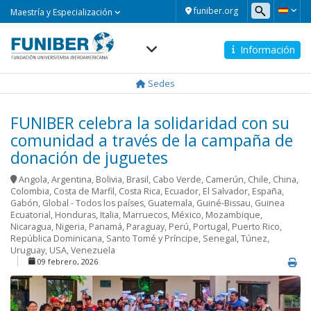
Maestría
funiber.org
Maestría y Especialización
y
Especialización
Información
Navegación
principal
Sedes
FUNIBER celebra la solidaridad con su
comunidad a través de la campaña de
donación de juguetes
Angola
,
Argentina
,
Bolivia
,
Brasil
,
Cabo Verde
,
Camerún
,
Chile
,
China
,
Colombia
,
Costa de Marfil
,
Costa Rica
,
Ecuador
,
El Salvador
,
España
,
Gabón
,
Global - Todos los países
,
Guatemala
,
Guiné-Bissau
,
Guinea
Ecuatorial
,
Honduras
,
Italia
,
Marruecos
,
México
,
Mozambique
,
Nicaragua
,
Nigeria
,
Panamá
,
Paraguay
,
Perú
,
Portugal
,
Puerto Rico
,
República Dominicana
,
Santo Tomé y Príncipe
,
Senegal
,
Túnez
,
Uruguay
,
USA
,
Venezuela
09 febrero, 2026