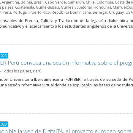
,
Argentina
,
Bolivia
,
Brasil
,
Cabo Verde
,
Camerún
,
Chile
,
Colombia
,
Costa de M
s países
,
Guatemala
,
Guiné-Bissau
,
Guinea Ecuatorial
,
Honduras
,
Marruecos
y
,
Perú
,
Portugal
,
Puerto Rico
,
República Dominicana
,
Senegal
,
Uruguay
,
USA
onsables de Prensa, Cultura y Traducción de la legación diplomática 
omunicativo y el acercamiento a los estudiantes angoleños de la Universi
2023
R Perú convoca una sesión informativa sobre el prog
- Todos los países
,
Perú
ción Universitaria Iberoamericana (FUNIBER), a través de su sede de Pe
 una sesión informativa virtual donde se explicarán las bases de postulac
2023
ponible la web de DigitalTA, el proyecto europeo sobre 