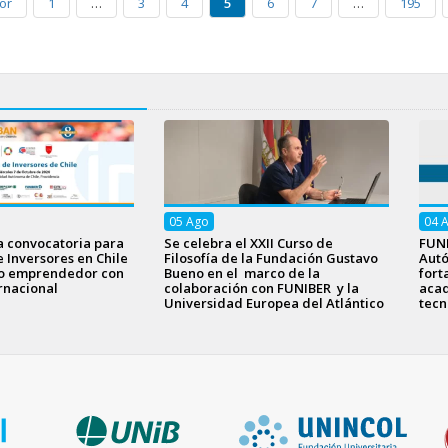
or
1
…
3
4
5
6
7
…
195
05
Ago
04
a convocatoria para
Se celebra el XXII Curso de
FUNI
e Inversores en Chile
Filosofía de la Fundación Gustavo
Aut
to emprendedor con
Bueno en el marco de la
fort
rnacional
colaboración con FUNIBER y la
acad
Universidad Europea del Atlántico
tecn