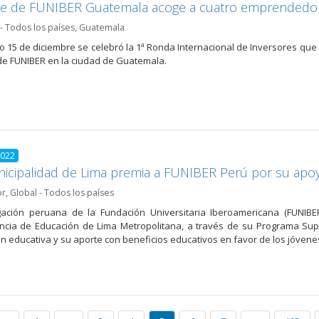
de de FUNIBER Guatemala acoge a cuatro emprendedor
- Todos los países
,
Guatemala
o 15 de diciembre se celebró la 1ª Ronda Internacional de Inversores que 
de FUNIBER en la ciudad de Guatemala.
2022
icipalidad de Lima premia a FUNIBER Perú por su apo
or
,
Global - Todos los países
gación peruana de la Fundación Universitaria Iberoamericana (FUNIB
cia de Educación de Lima Metropolitana, a través de su Programa Supé
ión educativa y su aporte con beneficios educativos en favor de los jóvene