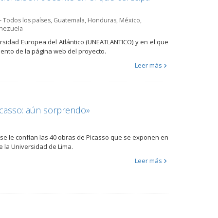
- Todos los países
,
Guatemala
,
Honduras
,
México
,
nezuela
ersidad Europea del Atlántico (UNEATLANTICO) y en el que
iento de la página web del proyecto.
Leer más
icasso: aún sorprendo»
n se le confían las 40 obras de Picasso que se exponen en
e la Universidad de Lima.
Leer más