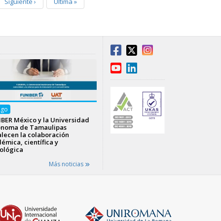
Siguiente
›
Última
»
Ago
BER México y la Universidad
ónoma de Tamaulipas
alecen la colaboración
émica, científica y
ológica
Más noticias