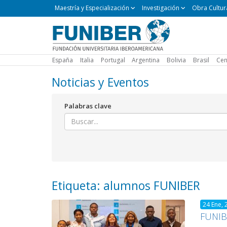
Maestría
Maestría y Especialización
Investigación
Obra Cultur
y
Especialización
España
Italia
Portugal
Argentina
Bolivia
Brasil
Cen
Noticias y Eventos
Palabras clave
Etiqueta: alumnos FUNIBER
24 Ene, 
FUNIBE