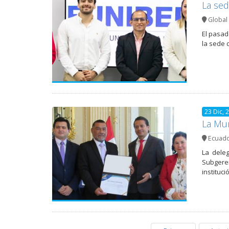
La se
Global 
El pasad
la sede 
23 Dic, 
La Mun
Ecuad
La dele
Subgeren
instituc