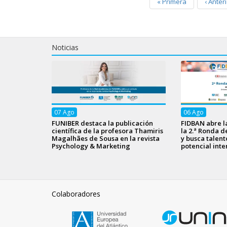
«
Primera
‹
Anteri
Noticias
07
Ago
06
Ago
FUNIBER destaca la publicación
FIDBAN abre l
científica de la profesora Thamiris
la 2.ª Ronda d
Magalhães de Sousa en la revista
y busca talen
Psychology & Marketing
potencial inte
Colaboradores