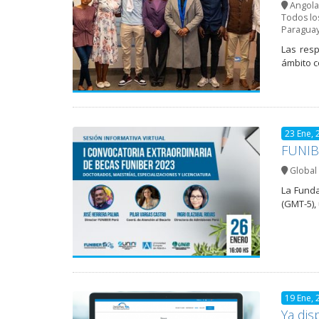
Angola
Todos lo
Paragua
Las resp
ámbito c
23 Ene, 
FUNIBE
Global 
La Funda
(GMT-5),
19 Ene, 
Ya dis