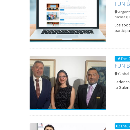
FUNIB
Argent
Nicaragu
Los soci
particip
16 Ene, 
FUNIBE
Global 
Federico
la Galer
02 Ene, 