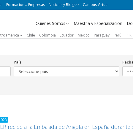
al
Formación a Empresas
Noticias y Blogs
Campus Virtual
Navegación
Quiénes Somos
Maestría y Especialización
Do
principal
troamérica
Chile
Colombia
Ecuador
México
Paraguay
Perú
P. R
País
Fech
2023
R recibe a la Embajada de Angola en España durante 