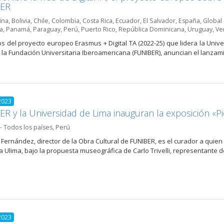
ER
ina
,
Bolivia
,
Chile
,
Colombia
,
Costa Rica
,
Ecuador
,
El Salvador
,
España
,
Global 
a
,
Panamá
,
Paraguay
,
Perú
,
Puerto Rico
,
República Dominicana
,
Uruguay
,
Ve
os del proyecto europeo Erasmus + Digital TA (2022-25) que lidera la Univ
a la Fundación Universitaria Iberoamericana (FUNIBER), anuncian el lanzam
2023
R y la Universidad de Lima inauguran la exposición «P
- Todos los países
,
Perú
 Fernández, director de la Obra Cultural de FUNIBER, es el curador a quie
ía Ulima, bajo la propuesta museográfica de Carlo Trivelli, representante d
2023