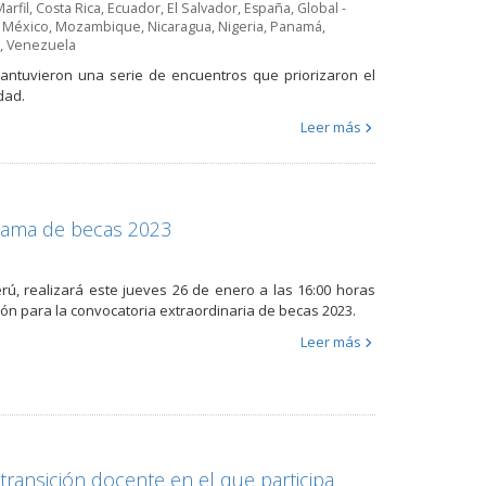
arfil
,
Costa Rica
,
Ecuador
,
El Salvador
,
España
,
Global -
,
México
,
Mozambique
,
Nicaragua
,
Nigeria
,
Panamá
,
,
Venezuela
mantuvieron una serie de encuentros que priorizaron el
dad.
Leer más
rama de becas 2023
rú, realizará este jueves 26 de enero a las 16:00 horas
ión para la convocatoria extraordinaria de becas 2023.
Leer más
transición docente en el que participa