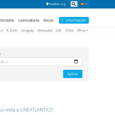
funiber.org
ctorados
Licenciaturas
Becas
Información
ico
R. Dom.
Uruguay
Venezuela
USA
China
África
a
su visita a UNEATLANTICO