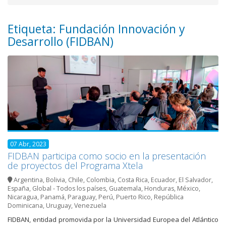
Etiqueta: Fundación Innovación y
Desarrollo (FIDBAN)
07 Abr, 2023
FIDBAN participa como socio en la presentación
de proyectos del Programa Xtela
Argentina
,
Bolivia
,
Chile
,
Colombia
,
Costa Rica
,
Ecuador
,
El Salvador
,
España
,
Global - Todos los países
,
Guatemala
,
Honduras
,
México
,
Nicaragua
,
Panamá
,
Paraguay
,
Perú
,
Puerto Rico
,
República
Dominicana
,
Uruguay
,
Venezuela
FIDBAN, entidad promovida por la Universidad Europea del Atlántico