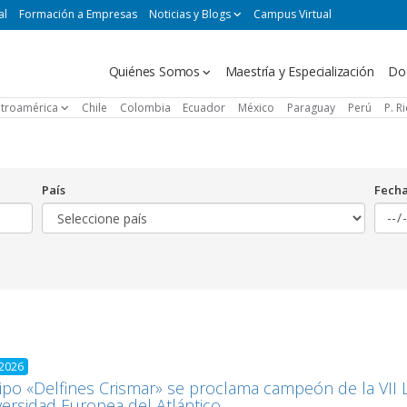
al
Formación a Empresas
Noticias y Blogs
Campus Virtual
Navegación
Quiénes Somos
Maestría y Especialización
Do
principal
troamérica
Chile
Colombia
Ecuador
México
Paraguay
Perú
P. R
País
Fech
 2026
ipo «Delfines Crismar» se proclama campeón de la VII 
versidad Europea del Atlántico