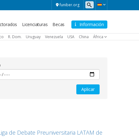
funiber.org
ctorados
Licenciaturas
Becas
Información
ico
R. Dom.
Uruguay
Venezuela
USA
China
África
a
Liga de Debate Preuniversitaria LATAM de