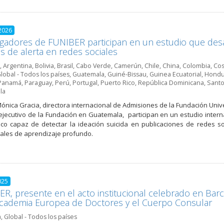
2026
igadores de FUNIBER participan en un estudio que des
s de alerta en redes sociales
,
Argentina
,
Bolivia
,
Brasil
,
Cabo Verde
,
Camerún
,
Chile
,
China
,
Colombia
,
Cos
lobal - Todos los países
,
Guatemala
,
Guiné-Bissau
,
Guinea Ecuatorial
,
Hondu
Panamá
,
Paraguay
,
Perú
,
Portugal
,
Puerto Rico
,
República Dominicana
,
Santo
la
Mónica Gracia, directora internacional de Admisiones de la Fundación Unive
 ejecutivo de la Fundación en Guatemala, participan en un estudio inte
co capaz de detectar la ideación suicida en publicaciones de redes s
nales de aprendizaje profundo.
025
R, presente en el acto institucional celebrado en Barc
cademia Europea de Doctores y el Cuerpo Consular
a
,
Global - Todos los países