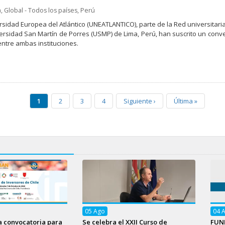
a
,
Global - Todos los países
,
Perú
rsidad Europea del Atlántico (UNEATLANTICO), parte de la Red universitari
versidad San Martín de Porres (USMP) de Lima, Perú, han suscrito un conven
 entre ambas instituciones.
1
2
3
4
Siguiente
›
Última
»
05
Ago
04
a convocatoria para
Se celebra el XXII Curso de
FUNI