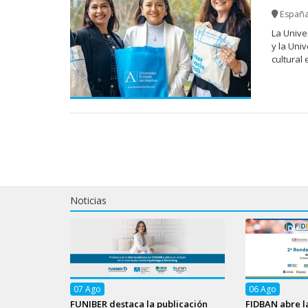
Españ
La Unive
y la Uni
cultural
Noticias
07
Ago
06
Ago
FUNIBER destaca la publicación
FIDBAN abre l