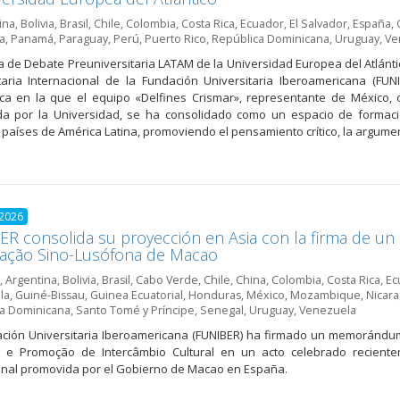
ina
,
Bolivia
,
Brasil
,
Chile
,
Colombia
,
Costa Rica
,
Ecuador
,
El Salvador
,
España
,
a
,
Panamá
,
Paraguay
,
Perú
,
Puerto Rico
,
República Dominicana
,
Uruguay
,
Ve
iga de Debate Preuniversitaria LATAM de la Universidad Europea del Atlánt
taria Internacional de la Fundación Universitaria Iberoamericana (FU
a en la que el equipo «Delfines Crismar», representante de México, o
a por la Universidad, se ha consolidado como un espacio de formació
s países de América Latina, promoviendo el pensamiento crítico, la argume
 2026
R consolida su proyección en Asia con la firma de 
iação Sino-Lusófona de Macao
,
Argentina
,
Bolivia
,
Brasil
,
Cabo Verde
,
Chile
,
China
,
Colombia
,
Costa Rica
,
Ec
la
,
Guiné-Bissau
,
Guinea Ecuatorial
,
Honduras
,
México
,
Mozambique
,
Nicar
a Dominicana
,
Santo Tomé y Príncipe
,
Senegal
,
Uruguay
,
Venezuela
ción Universitaria Iberoamericana (FUNIBER) ha firmado un memorándu
ia e Promoção de Intercâmbio Cultural en un acto celebrado recien
ional promovida por el Gobierno de Macao en España.