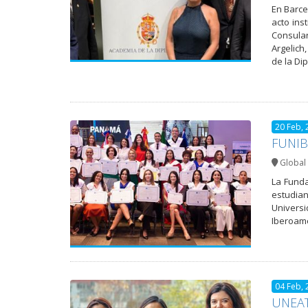
En Barce
acto ins
Consular
Argelich
de la Di
20 Feb, 
FUNIBE
Global 
La Funda
estudian
Universi
Iberoame
04 Feb, 
UNEAT