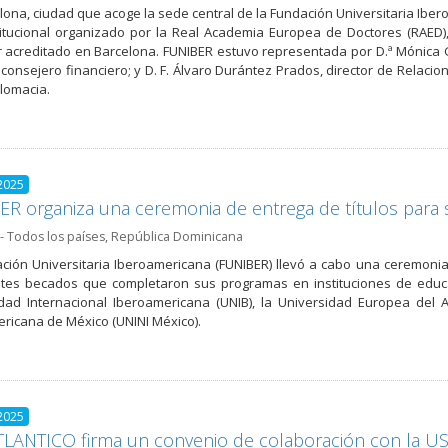
lona, ciudad que acoge la sede central de la Fundación Universitaria Iber
titucional organizado por la Real Academia Europea de Doctores (RAED)
 acreditado en Barcelona. FUNIBER estuvo representada por D.ª Mónica G
, consejero financiero; y D. F. Álvaro Durántez Prados, director de Relac
plomacia.
2025
R organiza una ceremonia de entrega de títulos para
- Todos los países
,
República Dominicana
ción Universitaria Iberoamericana (FUNIBER) llevó a cabo una ceremonia
tes becados que completaron sus programas en instituciones de educac
dad Internacional Iberoamericana (UNIB), la Universidad Europea del A
ricana de México (UNINI México).
2025
LANTICO firma un convenio de colaboración con la 