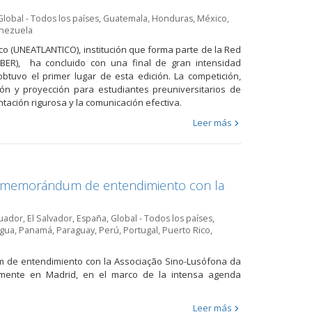
Global - Todos los países
,
Guatemala
,
Honduras
,
México
,
nezuela
ico (UNEATLANTICO), institución que forma parte de la Red
NIBER), ha concluido con una final de gran intensidad
btuvo el primer lugar de esta edición. La competición,
n y proyección para estudiantes preuniversitarios de
ntación rigurosa y la comunicación efectiva.
Leer más
un memorándum de entendimiento con la
uador
,
El Salvador
,
España
,
Global - Todos los países
,
agua
,
Panamá
,
Paraguay
,
Perú
,
Portugal
,
Puerto Rico
,
m de entendimiento con la Associação Sino-Lusófona da
temente en Madrid, en el marco de la intensa agenda
Leer más