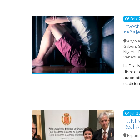
06 Feb, 
Invest
señale
Angola
Gabón
,
G
Nigeria
,
Venezue
La Dra. 
director
automáti
tradicio
04 Jul, 2
FUNIBE
Real A
Españ