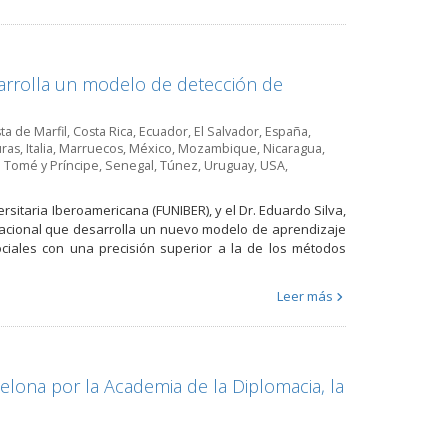
arrolla un modelo de detección de
ta de Marfil
,
Costa Rica
,
Ecuador
,
El Salvador
,
España
,
ras
,
Italia
,
Marruecos
,
México
,
Mozambique
,
Nicaragua
,
 Tomé y Príncipe
,
Senegal
,
Túnez
,
Uruguay
,
USA
,
rsitaria Iberoamericana (FUNIBER), y el Dr. Eduardo Silva,
rnacional que desarrolla un nuevo modelo de aprendizaje
ociales con una precisión superior a la de los métodos
Leer más
elona por la Academia de la Diplomacia, la