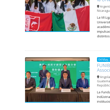
Argent
Nicaragu
La VII L
Universi
académic
impulsad
distinto
04 May,
FUNIBE
Assoc
Angola
Guatema
Repúblic
La Funda
Indústr
instituc