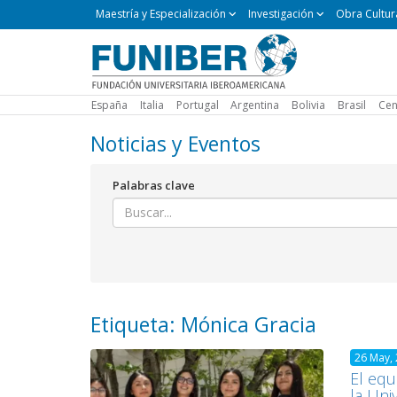
Maestría
Maestría y Especialización
Investigación
Obra Cultur
y
Especialización
España
Italia
Portugal
Argentina
Bolivia
Brasil
Cen
Noticias y Eventos
Palabras clave
Etiqueta: Mónica Gracia
26 May,
El equ
la Uni