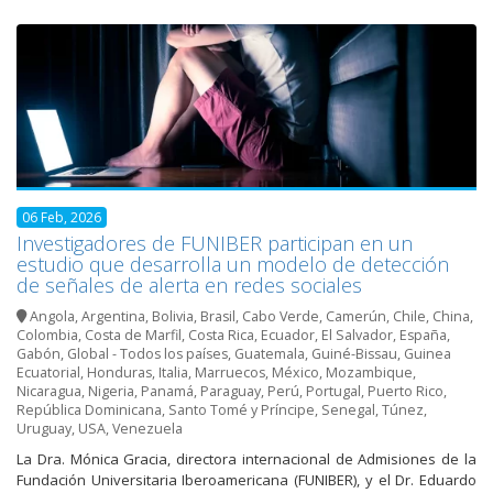
06 Feb, 2026
Investigadores de FUNIBER participan en un
estudio que desarrolla un modelo de detección
de señales de alerta en redes sociales
Angola
,
Argentina
,
Bolivia
,
Brasil
,
Cabo Verde
,
Camerún
,
Chile
,
China
,
Colombia
,
Costa de Marfil
,
Costa Rica
,
Ecuador
,
El Salvador
,
España
,
Gabón
,
Global - Todos los países
,
Guatemala
,
Guiné-Bissau
,
Guinea
Ecuatorial
,
Honduras
,
Italia
,
Marruecos
,
México
,
Mozambique
,
Nicaragua
,
Nigeria
,
Panamá
,
Paraguay
,
Perú
,
Portugal
,
Puerto Rico
,
República Dominicana
,
Santo Tomé y Príncipe
,
Senegal
,
Túnez
,
Uruguay
,
USA
,
Venezuela
La Dra. Mónica Gracia, directora internacional de Admisiones de la
Fundación Universitaria Iberoamericana (FUNIBER), y el Dr. Eduardo