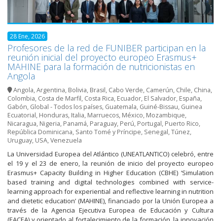
28 Ene, 2026
Profesores de la red de FUNIBER participan en la
reunión inicial del proyecto europeo Erasmus+
MAHINE para la formación de nutricionistas en
Angola
Angola
,
Argentina
,
Bolivia
,
Brasil
,
Cabo Verde
,
Camerún
,
Chile
,
China
,
Colombia
,
Costa de Marfil
,
Costa Rica
,
Ecuador
,
El Salvador
,
España
,
Gabón
,
Global - Todos los países
,
Guatemala
,
Guiné-Bissau
,
Guinea
Ecuatorial
,
Honduras
,
Italia
,
Marruecos
,
México
,
Mozambique
,
Nicaragua
,
Nigeria
,
Panamá
,
Paraguay
,
Perú
,
Portugal
,
Puerto Rico
,
República Dominicana
,
Santo Tomé y Príncipe
,
Senegal
,
Túnez
,
Uruguay
,
USA
,
Venezuela
La Universidad Europea del Atlántico (UNEATLANTICO) celebró, entre
el 19 y el 23 de enero, la reunión de inicio del proyecto europeo
Erasmus+ Capacity Building in Higher Education (CBHE) ‘Simulation
based training and digital technologies combined with service-
learning approach for experiential and reflective learning in nutrition
and dietetic education’ (MAHINE), financiado por la Unión Europea a
través de la Agencia Ejecutiva Europea de Educación y Cultura
(EACEA) y orientado al fortalecimiento de la formación, la innovación