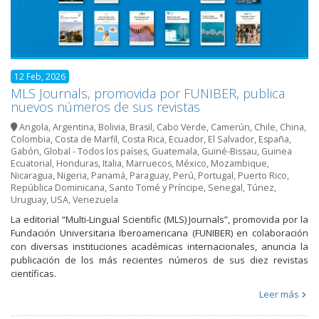
12 Feb, 2026
MLS Journals, promovida por FUNIBER, publica
nuevos números de sus revistas
Angola
,
Argentina
,
Bolivia
,
Brasil
,
Cabo Verde
,
Camerún
,
Chile
,
China
,
Colombia
,
Costa de Marfil
,
Costa Rica
,
Ecuador
,
El Salvador
,
España
,
Gabón
,
Global - Todos los países
,
Guatemala
,
Guiné-Bissau
,
Guinea
Ecuatorial
,
Honduras
,
Italia
,
Marruecos
,
México
,
Mozambique
,
Nicaragua
,
Nigeria
,
Panamá
,
Paraguay
,
Perú
,
Portugal
,
Puerto Rico
,
República Dominicana
,
Santo Tomé y Príncipe
,
Senegal
,
Túnez
,
Uruguay
,
USA
,
Venezuela
La editorial “Multi-Lingual Scientific (MLS) Journals”, promovida por la
Fundación Universitaria Iberoamericana (FUNIBER) en colaboración
con diversas instituciones académicas internacionales, anuncia la
publicación de los más recientes números de sus diez revistas
científicas.
Leer más