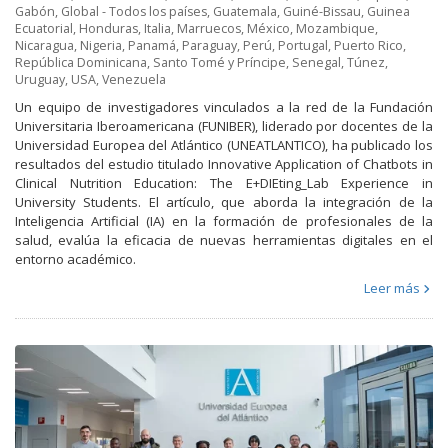
Gabón
,
Global - Todos los países
,
Guatemala
,
Guiné-Bissau
,
Guinea
Ecuatorial
,
Honduras
,
Italia
,
Marruecos
,
México
,
Mozambique
,
Nicaragua
,
Nigeria
,
Panamá
,
Paraguay
,
Perú
,
Portugal
,
Puerto Rico
,
República Dominicana
,
Santo Tomé y Príncipe
,
Senegal
,
Túnez
,
Uruguay
,
USA
,
Venezuela
Un equipo de investigadores vinculados a la red de la Fundación
Universitaria Iberoamericana (FUNIBER), liderado por docentes de la
Universidad Europea del Atlántico (UNEATLANTICO), ha publicado los
resultados del estudio titulado Innovative Application of Chatbots in
Clinical Nutrition Education: The E+DIEting_Lab Experience in
University Students. El artículo, que aborda la integración de la
Inteligencia Artificial (IA) en la formación de profesionales de la
salud, evalúa la eficacia de nuevas herramientas digitales en el
entorno académico.
Leer más