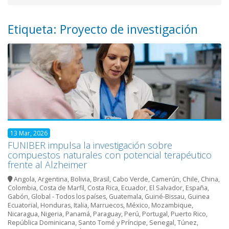
Etiqueta: Proyecto de investigación
13 Mar, 2026
FUNIBER impulsa la investigación sobre
compuestos naturales con potencial terapéutico
frente al Alzheimer
Angola
,
Argentina
,
Bolivia
,
Brasil
,
Cabo Verde
,
Camerún
,
Chile
,
China
,
Colombia
,
Costa de Marfil
,
Costa Rica
,
Ecuador
,
El Salvador
,
España
,
Gabón
,
Global - Todos los países
,
Guatemala
,
Guiné-Bissau
,
Guinea
Ecuatorial
,
Honduras
,
Italia
,
Marruecos
,
México
,
Mozambique
,
Nicaragua
,
Nigeria
,
Panamá
,
Paraguay
,
Perú
,
Portugal
,
Puerto Rico
,
República Dominicana
,
Santo Tomé y Príncipe
,
Senegal
,
Túnez
,