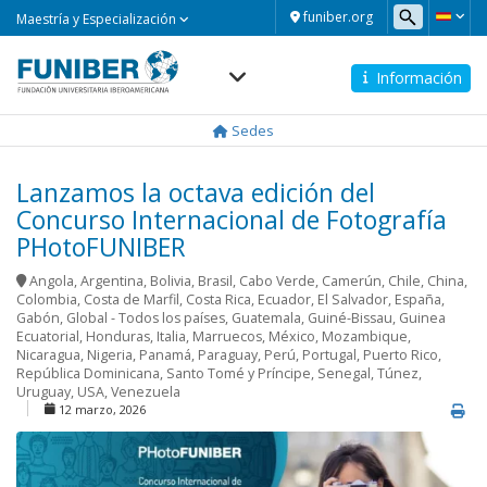
Maestría
funiber.org
Maestría y Especialización
y
Especialización
Información
Navegación
principal
Sedes
Lanzamos la octava edición del
Concurso Internacional de Fotografía
PHotoFUNIBER
Angola
,
Argentina
,
Bolivia
,
Brasil
,
Cabo Verde
,
Camerún
,
Chile
,
China
,
Colombia
,
Costa de Marfil
,
Costa Rica
,
Ecuador
,
El Salvador
,
España
,
Gabón
,
Global - Todos los países
,
Guatemala
,
Guiné-Bissau
,
Guinea
Ecuatorial
,
Honduras
,
Italia
,
Marruecos
,
México
,
Mozambique
,
Nicaragua
,
Nigeria
,
Panamá
,
Paraguay
,
Perú
,
Portugal
,
Puerto Rico
,
República Dominicana
,
Santo Tomé y Príncipe
,
Senegal
,
Túnez
,
Uruguay
,
USA
,
Venezuela
12 marzo, 2026