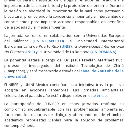
El evento será un espacio de diálogo y reflexión enfocado en la
importancia de la sostenibilidad y la protección del entorno. Durante
la sesión se abordará la importancia de la miel como patrimonio
biocultural, promoviendo la conciencia ambiental y el intercambio de
conocimientos para impulsar acciones responsables en beneficio
de la sociedad y el medioambiente.
La jornada se realiza en colaboración con la Universidad Europea
del Atlántico (
UNEATLANTICO
), la Universidad Internacional
Iberoamericana de Puerto Rico
(
UNIB
)
, la
Universidade Internacional
do Cuanza
(UNIC)
y la Universidad de La Romana
(
UNIROMANA
)
.
La ponencia estará a cargo del
Dr. Jesús Froylán Martínez Puc,
profesor e investigador del Instituto Tecnológico de Chiná
(Campeche), y será transmitida a través del
canal de YouTube de la
universidad
.
FUNIBER y UNINI México continúan esta iniciativa tras la positiva
acogida en ediciones anteriores. Las jornadas ambientales
celebradas el pasado año están disponibles en
este enlace
.
La participación de FUNIBER en estas jornadas reafirma su
compromiso inquebrantable con las problemáticas ambientales,
facilitando los espacios de diálogo y abordando desde el ámbito
académico propuestas viables para la solución de problemas
contemporáneos.