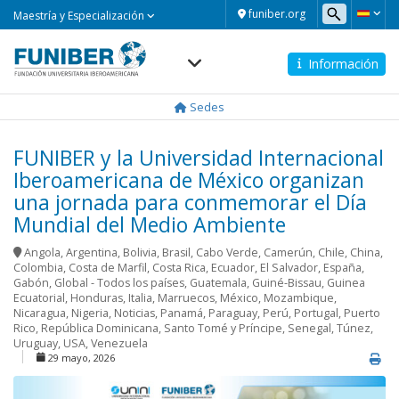
Maestría
funiber.org
Maestría y Especialización
y
Especialización
Información
Navegación
principal
Sedes
FUNIBER y la Universidad Internacional
Iberoamericana de México organizan
una jornada para conmemorar el Día
Mundial del Medio Ambiente
Angola
,
Argentina
,
Bolivia
,
Brasil
,
Cabo Verde
,
Camerún
,
Chile
,
China
,
Colombia
,
Costa de Marfil
,
Costa Rica
,
Ecuador
,
El Salvador
,
España
,
Gabón
,
Global - Todos los países
,
Guatemala
,
Guiné-Bissau
,
Guinea
Ecuatorial
,
Honduras
,
Italia
,
Marruecos
,
México
,
Mozambique
,
Nicaragua
,
Nigeria
,
Noticias
,
Panamá
,
Paraguay
,
Perú
,
Portugal
,
Puerto
Rico
,
República Dominicana
,
Santo Tomé y Príncipe
,
Senegal
,
Túnez
,
Uruguay
,
USA
,
Venezuela
29 mayo, 2026