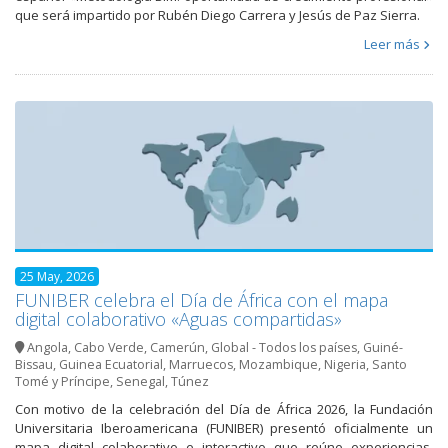
que será impartido por Rubén Diego Carrera y Jesús de Paz Sierra.
Leer más
25 May, 2026
FUNIBER celebra el Día de África con el mapa
digital colaborativo «Aguas compartidas»
Angola
,
Cabo Verde
,
Camerún
,
Global - Todos los países
,
Guiné-
Bissau
,
Guinea Ecuatorial
,
Marruecos
,
Mozambique
,
Nigeria
,
Santo
Tomé y Príncipe
,
Senegal
,
Túnez
Con motivo de la celebración del Día de África 2026, la Fundación
Universitaria Iberoamericana (FUNIBER) presentó oficialmente un
mapa digital colaborativo e interactivo que reúne experiencias,