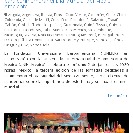
para conmemorar el Día Mundial del Medio
Ambiente
Angola
,
Argentina
,
Bolivia
,
Brasil
,
Cabo Verde
,
Camerún
,
Chile
,
China
,
Colombia
,
Costa de Marfil
,
Costa Rica
,
Ecuador
,
El Salvador
,
España
,
Gabón
,
Global - Todos los países
,
Guatemala
,
Guiné-Bissau
,
Guinea
Ecuatorial
,
Honduras
,
Italia
,
Marruecos
,
México
,
Mozambique
,
Nicaragua
,
Nigeria
,
Noticias
,
Panamá
,
Paraguay
,
Perú
,
Portugal
,
Puerto
Rico
,
República Dominicana
,
Santo Tomé y Príncipe
,
Senegal
,
Túnez
,
Uruguay
,
USA
,
Venezuela
La Fundación Universitaria Iberoamericana (FUNIBER), en
colaboración con la Universidad Internacional Iberoamericana de
México (UNINI México), celebrará el próximo 2 de junio a las 10:30
horas (México) la tercera edición de las jornadas dedicadas a
conmemorar el Día Mundial del Medio Ambiente, con el objetivo de
concienciar sobre la importancia de este tema y su impacto a nivel
mundial.
Leer más