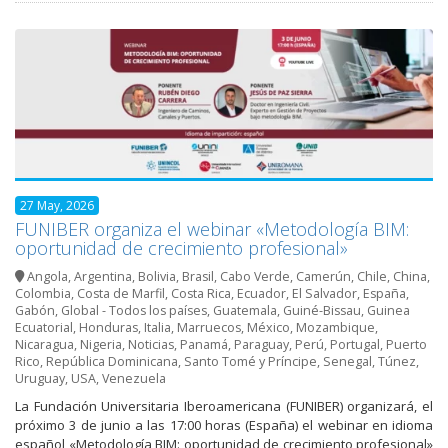
27 May, 2026
FUNIBER organiza el webinar «Metodología BIM:
oportunidad de crecimiento profesional»
Angola
,
Argentina
,
Bolivia
,
Brasil
,
Cabo Verde
,
Camerún
,
Chile
,
China
,
Colombia
,
Costa de Marfil
,
Costa Rica
,
Ecuador
,
El Salvador
,
España
,
Gabón
,
Global - Todos los países
,
Guatemala
,
Guiné-Bissau
,
Guinea
Ecuatorial
,
Honduras
,
Italia
,
Marruecos
,
México
,
Mozambique
,
Nicaragua
,
Nigeria
,
Noticias
,
Panamá
,
Paraguay
,
Perú
,
Portugal
,
Puerto
Rico
,
República Dominicana
,
Santo Tomé y Príncipe
,
Senegal
,
Túnez
,
Uruguay
,
USA
,
Venezuela
La Fundación Universitaria Iberoamericana (FUNIBER) organizará, el
próximo 3 de junio a las 17:00 horas (España) el webinar en idioma
español «Metodología BIM: oportunidad de crecimiento profesional»