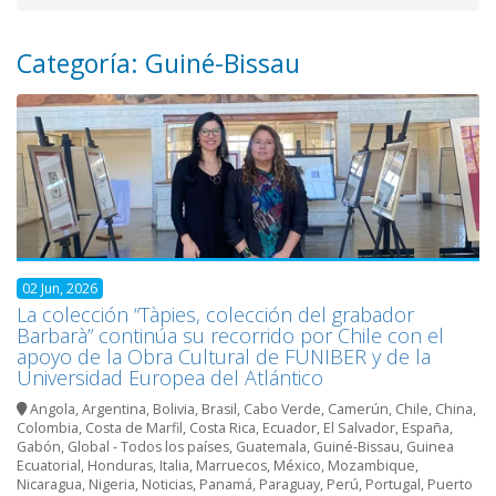
Categoría: Guiné-Bissau
02 Jun, 2026
La colección “Tàpies, colección del grabador
Barbarà” continúa su recorrido por Chile con el
apoyo de la Obra Cultural de FUNIBER y de la
Universidad Europea del Atlántico
Angola
,
Argentina
,
Bolivia
,
Brasil
,
Cabo Verde
,
Camerún
,
Chile
,
China
,
Colombia
,
Costa de Marfil
,
Costa Rica
,
Ecuador
,
El Salvador
,
España
,
Gabón
,
Global - Todos los países
,
Guatemala
,
Guiné-Bissau
,
Guinea
Ecuatorial
,
Honduras
,
Italia
,
Marruecos
,
México
,
Mozambique
,
Nicaragua
,
Nigeria
,
Noticias
,
Panamá
,
Paraguay
,
Perú
,
Portugal
,
Puerto