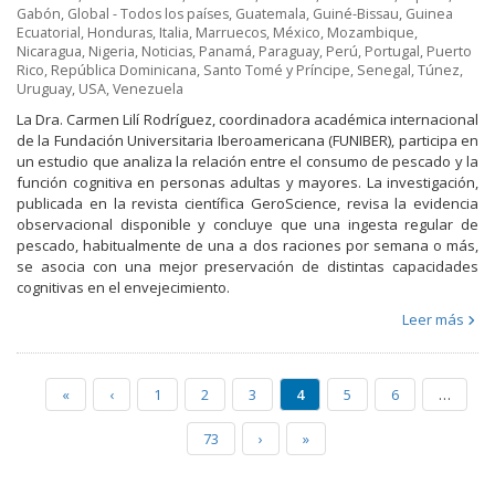
Gabón
,
Global - Todos los países
,
Guatemala
,
Guiné-Bissau
,
Guinea
Ecuatorial
,
Honduras
,
Italia
,
Marruecos
,
México
,
Mozambique
,
Nicaragua
,
Nigeria
,
Noticias
,
Panamá
,
Paraguay
,
Perú
,
Portugal
,
Puerto
Rico
,
República Dominicana
,
Santo Tomé y Príncipe
,
Senegal
,
Túnez
,
Uruguay
,
USA
,
Venezuela
La Dra. Carmen Lilí Rodríguez, coordinadora académica internacional
de la Fundación Universitaria Iberoamericana (FUNIBER), participa en
un estudio que analiza la relación entre el consumo de pescado y la
función cognitiva en personas adultas y mayores. La investigación,
publicada en la revista científica GeroScience, revisa la evidencia
observacional disponible y concluye que una ingesta regular de
pescado, habitualmente de una a dos raciones por semana o más,
se asocia con una mejor preservación de distintas capacidades
cognitivas en el envejecimiento.
Leer más
«
‹
1
2
3
4
5
6
…
73
›
»