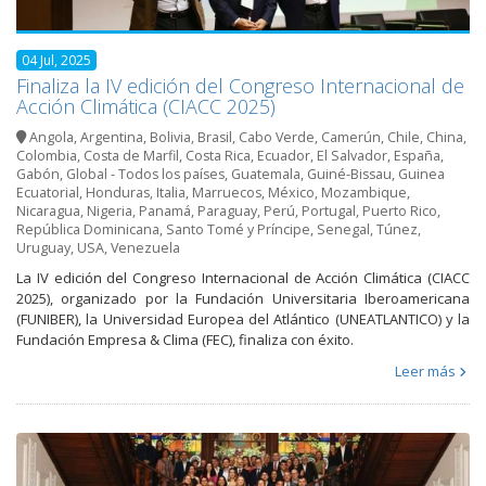
04 Jul, 2025
Finaliza la IV edición del Congreso Internacional de
Acción Climática (CIACC 2025)
Angola
,
Argentina
,
Bolivia
,
Brasil
,
Cabo Verde
,
Camerún
,
Chile
,
China
,
Colombia
,
Costa de Marfil
,
Costa Rica
,
Ecuador
,
El Salvador
,
España
,
Gabón
,
Global - Todos los países
,
Guatemala
,
Guiné-Bissau
,
Guinea
Ecuatorial
,
Honduras
,
Italia
,
Marruecos
,
México
,
Mozambique
,
Nicaragua
,
Nigeria
,
Panamá
,
Paraguay
,
Perú
,
Portugal
,
Puerto Rico
,
República Dominicana
,
Santo Tomé y Príncipe
,
Senegal
,
Túnez
,
Uruguay
,
USA
,
Venezuela
La IV edición del Congreso Internacional de Acción Climática (CIACC
2025), organizado por la Fundación Universitaria Iberoamericana
(FUNIBER), la Universidad Europea del Atlántico (UNEATLANTICO) y la
Fundación Empresa & Clima (FEC), finaliza con éxito.
Leer más