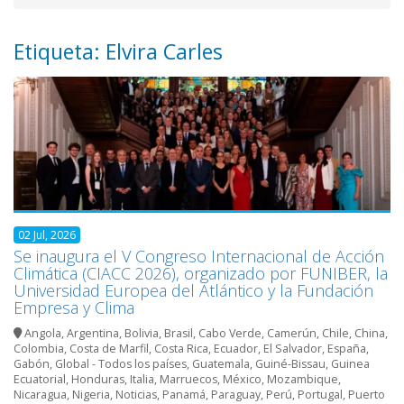
Etiqueta: Elvira Carles
02 Jul, 2026
Se inaugura el V Congreso Internacional de Acción
Climática (CIACC 2026), organizado por FUNIBER, la
Universidad Europea del Atlántico y la Fundación
Empresa y Clima
Angola
,
Argentina
,
Bolivia
,
Brasil
,
Cabo Verde
,
Camerún
,
Chile
,
China
,
Colombia
,
Costa de Marfil
,
Costa Rica
,
Ecuador
,
El Salvador
,
España
,
Gabón
,
Global - Todos los países
,
Guatemala
,
Guiné-Bissau
,
Guinea
Ecuatorial
,
Honduras
,
Italia
,
Marruecos
,
México
,
Mozambique
,
Nicaragua
,
Nigeria
,
Noticias
,
Panamá
,
Paraguay
,
Perú
,
Portugal
,
Puerto