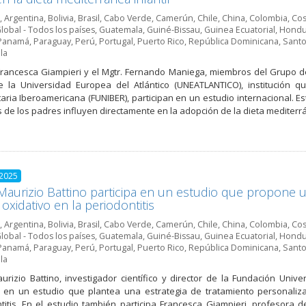
,
Argentina
,
Bolivia
,
Brasil
,
Cabo Verde
,
Camerún
,
Chile
,
China
,
Colombia
,
Cos
lobal - Todos los países
,
Guatemala
,
Guiné-Bissau
,
Guinea Ecuatorial
,
Hondu
Panamá
,
Paraguay
,
Perú
,
Portugal
,
Puerto Rico
,
República Dominicana
,
Santo
la
Francesca Giampieri y el Mgtr. Fernando Maniega, miembros del Grupo de 
e la Universidad Europea del Atlántico (UNEATLANTICO), institución
taria Iberoamericana (FUNIBER), participan en un estudio internacional. Es
s de los padres influyen directamente en la adopción de la dieta mediterr
 2025
 Maurizio Battino participa en un estudio que propone 
 oxidativo en la periodontitis
,
Argentina
,
Bolivia
,
Brasil
,
Cabo Verde
,
Camerún
,
Chile
,
China
,
Colombia
,
Cos
lobal - Todos los países
,
Guatemala
,
Guiné-Bissau
,
Guinea Ecuatorial
,
Hondu
Panamá
,
Paraguay
,
Perú
,
Portugal
,
Puerto Rico
,
República Dominicana
,
Santo
la
aurizio Battino, investigador científico y director de la Fundación Unive
a en un estudio que plantea una estrategia de tratamiento personaliz
titis. En el estudio también participa Francesca Giampieri, profesora 