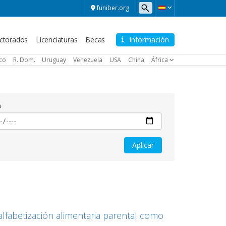
funiber.org
ctorados
Licenciaturas
Becas
Información
ico
R. Dom.
Uruguay
Venezuela
USA
China
África
a
alfabetización alimentaria parental como