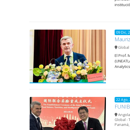
instituc
09 Dic, 
Mauriz
Global 
El Prof. 
(UNEATLA
Analytics
22 Ago,
FUNIBE
Angola
Global - 
Panamá