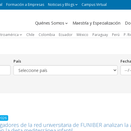
al
Formación a Empresas
Noticias y Blogs
Campus Virtual
Navegación
Quiénes Somos
Maestría y Especialización
Do
principal
troamérica
Chile
Colombia
Ecuador
México
Paraguay
Perú
P. R
País
Fech
2026
igadores de la red universitaria de FUNIBER analizan la 
en la dieta mediterránea infantil