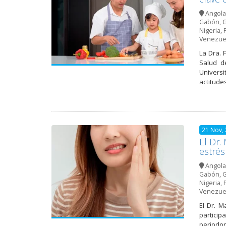
Angola
Gabón
,
G
Nigeria
,
Venezue
La Dra. 
Salud d
Universi
actitude
21 Nov,
El Dr.
estrés
Angola
Gabón
,
G
Nigeria
,
Venezue
El Dr. M
particip
periodon