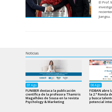
El Prof.
investig
reciente
Jiangsu.
Noticias
07
Ago
06
Ago
FUNIBER destaca la publicación
FIDBAN abre l
científica de la profesora Thamiris
la 2.ª Ronda d
Magalhães de Sousa en la revista
y busca talen
Psychology & Marketing
potencial inte