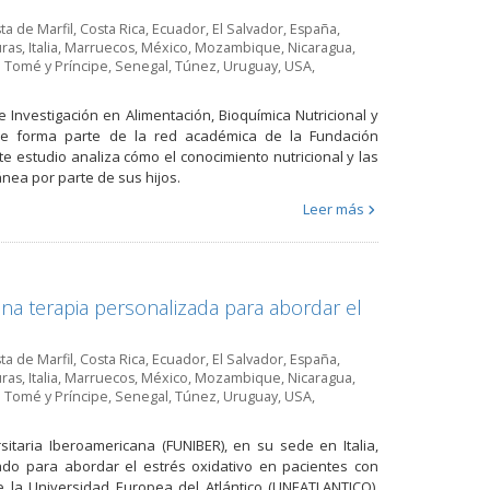
ta de Marfil
,
Costa Rica
,
Ecuador
,
El Salvador
,
España
,
ras
,
Italia
,
Marruecos
,
México
,
Mozambique
,
Nicaragua
,
 Tomé y Príncipe
,
Senegal
,
Túnez
,
Uruguay
,
USA
,
Investigación en Alimentación, Bioquímica Nutricional y
 que forma parte de la red académica de la Fundación
te estudio analiza cómo el conocimiento nutricional y las
ánea por parte de sus hijos.
Leer más
una terapia personalizada para abordar el
ta de Marfil
,
Costa Rica
,
Ecuador
,
El Salvador
,
España
,
ras
,
Italia
,
Marruecos
,
México
,
Mozambique
,
Nicaragua
,
 Tomé y Príncipe
,
Senegal
,
Túnez
,
Uruguay
,
USA
,
rsitaria Iberoamericana (FUNIBER), en su sede en Italia,
ado para abordar el estrés oxidativo en pacientes con
de la Universidad Europea del Atlántico (UNEATLANTICO),