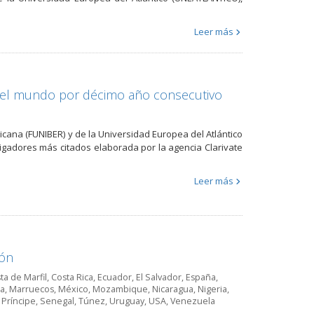
Leer más
s del mundo por décimo año consecutivo
ericana (FUNIBER) y de la Universidad Europea del Atlántico
tigadores más citados elaborada por la agencia Clarivate
Leer más
ión
ta de Marfil
,
Costa Rica
,
Ecuador
,
El Salvador
,
España
,
ia
,
Marruecos
,
México
,
Mozambique
,
Nicaragua
,
Nigeria
,
Príncipe
,
Senegal
,
Túnez
,
Uruguay
,
USA
,
Venezuela