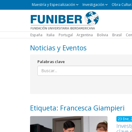
Maestría
Maestría y Especialización
Investigación
Obra Cultur
y
Especialización
España
Italia
Portugal
Argentina
Bolivia
Brasil
Cen
Noticias y Eventos
Palabras clave
Etiqueta: Francesca Giampieri
23 Ene, 
Invest
clave 