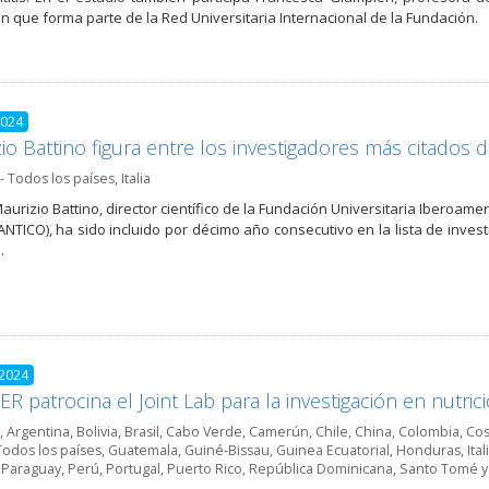
ión que forma parte de la Red Universitaria Internacional de la Fundación.
2024
io Battino figura entre los investigadores más citado
- Todos los países
,
Italia
Maurizio Battino, director científico de la Fundación Universitaria Iberoam
NTICO), ha sido incluido por décimo año consecutivo en la lista de inves
.
 2024
R patrocina el Joint Lab para la investigación en nutric
,
Argentina
,
Bolivia
,
Brasil
,
Cabo Verde
,
Camerún
,
Chile
,
China
,
Colombia
,
Cos
Todos los países
,
Guatemala
,
Guiné-Bissau
,
Guinea Ecuatorial
,
Honduras
,
Ital
,
Paraguay
,
Perú
,
Portugal
,
Puerto Rico
,
República Dominicana
,
Santo Tomé y 