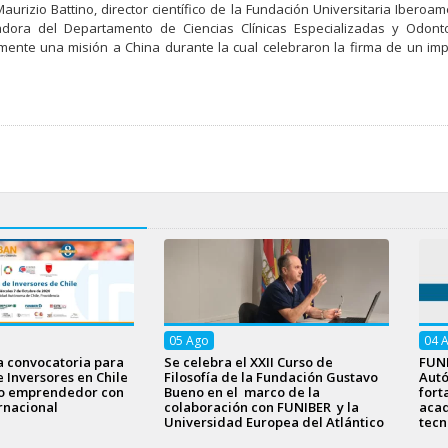
 Maurizio Battino, director científico de la Fundación Universitaria Iberoa
adora del Departamento de Ciencias Clínicas Especializadas y Odonto
mente una misión a China durante la cual celebraron la firma de un im
05
Ago
04
a convocatoria para
Se celebra el XXII Curso de
FUNI
e Inversores en Chile
Filosofía de la Fundación Gustavo
Aut
to emprendedor con
Bueno en el marco de la
fort
rnacional
colaboración con FUNIBER y la
acad
Universidad Europea del Atlántico
tecn