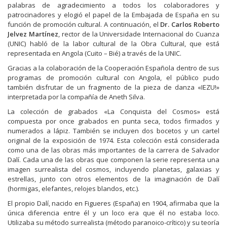
palabras de agradecimiento a todos los colaboradores y
patrocinadores y elogió el papel de la Embajada de España en su
función de promoción cultural. A continuación, el
Dr. Carlos Roberto
Jelvez Martínez
, rector de la Universidade Internacional do Cuanza
(UNIC) habló de la labor cultural de la Obra Cultural, que está
representada en Angola (Cuito – Bié) a través de la UNIC.
Gracias a la colaboración de la Cooperación Española dentro de sus
programas de promoción cultural con Angola, el público pudo
también disfrutar de un fragmento de la pieza de danza «IEZU!»
interpretada por la compañía de Aneth Silva.
La colección de grabados «La Conquista del Cosmos» está
compuesta por once grabados en punta seca, todos firmados y
numerados a lápiz. También se incluyen dos bocetos y un cartel
original de la exposición de 1974. Esta colección está considerada
como una de las obras más importantes de la carrera de Salvador
Dalí. Cada una de las obras que componen la serie representa una
imagen surrealista del cosmos, incluyendo planetas, galaxias y
estrellas, junto con otros elementos de la imaginación de Dalí
(hormigas, elefantes, relojes blandos, etc.).
El propio Dalí, nacido en Figueres (España) en 1904, afirmaba que la
única diferencia entre él y un loco era que él no estaba loco.
Utilizaba su método surrealista (método paranoico-crítico) y su teoría