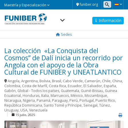
Maestría
funiber.org
Maestría y Especialización
y
Especialización
Información
Navegación
principal
Sedes
La colección «La Conquista del
Cosmos” de Dalí inicia un recorrido por
Angola con el apoyo de la Obra
Cultural de FUNIBER y UNEATLANTICO
Angola
,
Argentina
,
Bolivia
,
Brasil
,
Cabo Verde
,
Camerún
,
Chile
,
China
,
Colombia
,
Costa de Marfil
,
Costa Rica
,
Ecuador
,
El Salvador
,
España
,
Gabón
,
Global - Todos los países
,
Guatemala
,
Guiné-Bissau
,
Guinea
Ecuatorial
,
Honduras
,
Italia
,
Marruecos
,
México
,
Mozambique
,
Nicaragua
,
Nigeria
,
Panamá
,
Paraguay
,
Perú
,
Portugal
,
Puerto Rico
,
República Dominicana
,
Santo Tomé y Príncipe
,
Senegal
,
Túnez
,
Uruguay
,
USA
,
Venezuela
15 julio, 2025