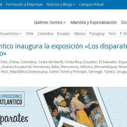
al
Formación a Empresas
Noticias y Blogs
Campus Virtual
Navegación
Quiénes Somos
Maestría y Especialización
Do
principal
troamérica
Chile
Colombia
Ecuador
México
Paraguay
Perú
P. R
ntico inaugura la exposición «Los disparat
o»
Chile
,
China
,
Colombia
,
Costa de Marfil
,
Costa Rica
,
Ecuador
,
El Salvador
,
Esp
,
Guinea Ecuatorial
,
Honduras
,
Italia
,
Marruecos
,
México
,
Mozambique
,
Nica
 Rico
,
República Dominicana
,
Santo Tomé y Príncipe
,
Senegal
,
Túnez
,
Urugu