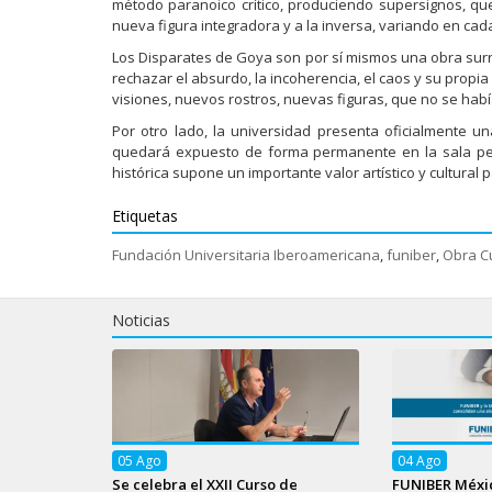
método paranoico crítico, produciendo supersignos, qu
nueva figura integradora y a la inversa, variando en cad
Los Disparates de Goya son por sí mismos una obra surrea
rechazar el absurdo, la incoherencia, el caos y su prop
visiones, nuevos rostros, nuevas figuras, que no se ha
Por otro lado, la universidad presenta oficialmente u
quedará expuesto de forma permanente en la sala peq
histórica supone un importante valor artístico y cultural pa
Etiquetas
Fundación Universitaria Iberoamericana
,
funiber
,
Obra Cu
Noticias
05
Ago
04
Ago
Se celebra el XXII Curso de
FUNIBER Méxic