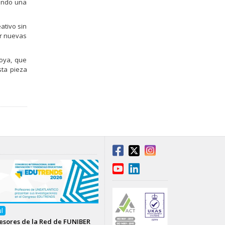
mando una
ativo sin
er nuevas
Goya, que
ta pieza
ul
esores de la Red de FUNIBER