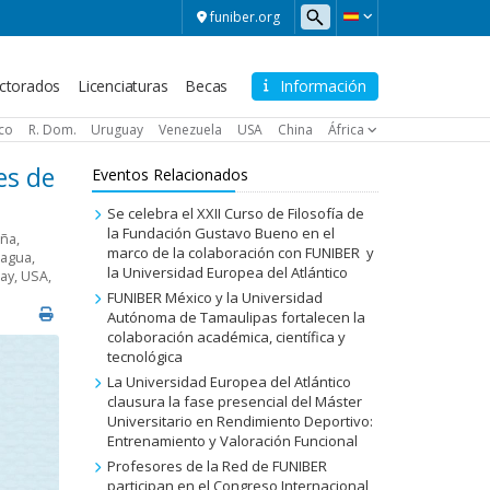
funiber.org
ctorados
Licenciaturas
Becas
Información
ico
R. Dom.
Uruguay
Venezuela
USA
China
África
es de
Eventos Relacionados
Se celebra el XXII Curso de Filosofía de
la Fundación Gustavo Bueno en el
aña
,
marco de la colaboración con FUNIBER y
ragua
,
la Universidad Europea del Atlántico
ay
,
USA
,
FUNIBER México y la Universidad
Autónoma de Tamaulipas fortalecen la
colaboración académica, científica y
tecnológica
La Universidad Europea del Atlántico
clausura la fase presencial del Máster
Universitario en Rendimiento Deportivo:
Entrenamiento y Valoración Funcional
Profesores de la Red de FUNIBER
participan en el Congreso Internacional