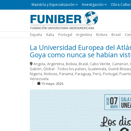
Maestría
Maestría y Especialización
Investigación
Obra Cultur
y
Especialización
España
Italia
Portugal
Argentina
Bolivia
Brasil
Cen
La Universidad Europea del Atlá
Goya como nunca se habían vist
Angola
,
Argentina
,
Bolivia
,
Brasil
,
Cabo Verde
,
Camerún
,
Gabón
,
Global - Todos los países
,
Guatemala
,
Guiné-Bissau
Nigeria
,
Noticias
,
Panamá
,
Paraguay
,
Perú
,
Portugal
,
Puerto
Venezuela
15 mayo, 2026