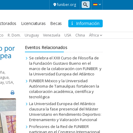
funiber.org
ctorados
Licenciaturas
Becas
Información
ico
R. Dom.
Uruguay
Venezuela
USA
China
África
o por
Eventos Relacionados
opea
Se celebra el XXII Curso de Filosofía de
la Fundación Gustavo Bueno en el
marco de la colaboración con FUNIBER y
aña
,
la Universidad Europea del Atlántico
ragua
,
FUNIBER México y la Universidad
ay
,
USA
,
Autónoma de Tamaulipas fortalecen la
colaboración académica, científica y
tecnológica
La Universidad Europea del Atlántico
clausura la fase presencial del Máster
Universitario en Rendimiento Deportivo:
Entrenamiento y Valoración Funcional
Profesores de la Red de FUNIBER
participan en el Congreso Internacional