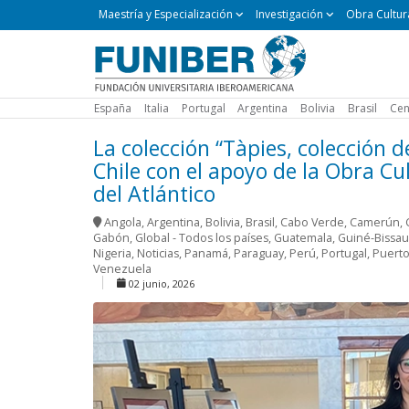
Maestría
Maestría y Especialización
Investigación
Obra Cultur
y
Especialización
España
Italia
Portugal
Argentina
Bolivia
Brasil
Cen
La colección “Tàpies, colección 
Chile con el apoyo de la Obra C
del Atlántico
Angola
,
Argentina
,
Bolivia
,
Brasil
,
Cabo Verde
,
Camerún
,
Gabón
,
Global - Todos los países
,
Guatemala
,
Guiné-Bissau
Nigeria
,
Noticias
,
Panamá
,
Paraguay
,
Perú
,
Portugal
,
Puerto
Venezuela
02 junio, 2026