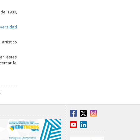
 de 1980,
iversidad
artístico
zar estas
cercar la
R