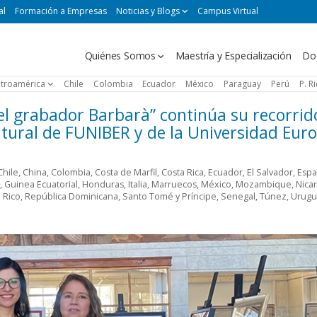
al
Formación a Empresas
Noticias y Blogs
Campus Virtual
Navegación
Quiénes Somos
Maestría y Especialización
Do
principal
troamérica
Chile
Colombia
Ecuador
México
Paraguay
Perú
P. R
del grabador Barbarà” continúa su recorrid
ultural de FUNIBER y de la Universidad Eur
Chile
,
China
,
Colombia
,
Costa de Marfil
,
Costa Rica
,
Ecuador
,
El Salvador
,
Esp
,
Guinea Ecuatorial
,
Honduras
,
Italia
,
Marruecos
,
México
,
Mozambique
,
Nica
 Rico
,
República Dominicana
,
Santo Tomé y Príncipe
,
Senegal
,
Túnez
,
Urugu