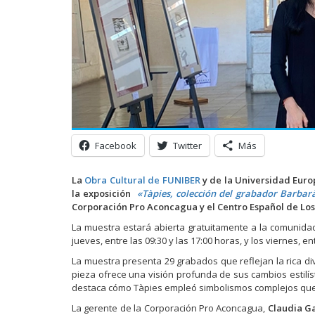
Facebook
Twitter
Más
La
Obra Cultural de FUNIBER
y de la Universidad Europ
la exposición
«Tàpies, colección del grabador Barbar
Corporación Pro Aconcagua y el Centro Español de Los
La muestra estará abierta gratuitamente a la comunidad 
jueves, entre las 09:30 y las 17:00 horas, y los viernes, en
La muestra presenta 29 grabados que reflejan la rica dive
pieza ofrece una visión profunda de sus cambios estil
destaca cómo Tàpies empleó simbolismos complejos que d
La gerente de la Corporación Pro Aconcagua,
Claudia G