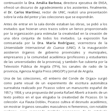
continuación la
Dra. Amália Barbosa
, directora ejecutiva de ENSA,
ofreció un discurso de agradecimiento a los asistentes. Finalmente,
el
Dr. Carlos Martínez
, rector de UNIC, realizó una presentación
sobre la vida del pintor y las colecciones que se expondrán.
Antes de entrar en la sala donde estaban las obras, se pidió a los
invitados que hicieran unos trazos sobre un lienzo proporcionado
por la organización para estimular la creatividad en la creación de
una obra conjunta de todos los invitados. La exposición fue
comisariada por la
Dra. María Rodríguez
, vicerrectora de la
Universidade Internacional do Cuanza
(UNIC). A la inauguración
asistieron órganos de gobierno provinciales y municipales,
empresarios y la comunidad académica (profesores y estudiantes
de las universidades de la provincia), y también fue cubierta por la
Televisión Pública de Angola (TPA), los canales de radio de la
provincia, Agencia Angola Press (ANGOP) y Jornal de Angola.
Una de las colecciones, «El entierro del Conde de Orgaz» surgió
como parte visual de un experimento de escritura automática
surrealista realizado por Picasso sobre un manuscrito español de
1957 y 1958, y una propuesta del poeta Rafael Alberti a través de un
texto poético en el que elogiaba la creatividad de Picasso. En la
colección «La Flauta Doble», Picasso cultiva el desnudo académico,
sin mostrar órganos sexuales masculinos ni femeninos, con notable