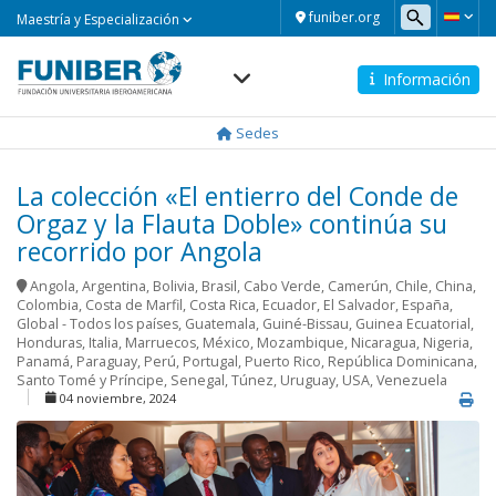
Maestría
funiber.org
Maestría y Especialización
y
Especialización
Información
Navegación
principal
Sedes
La colección «El entierro del Conde de
Orgaz y la Flauta Doble» continúa su
recorrido por Angola
Angola
,
Argentina
,
Bolivia
,
Brasil
,
Cabo Verde
,
Camerún
,
Chile
,
China
,
Colombia
,
Costa de Marfil
,
Costa Rica
,
Ecuador
,
El Salvador
,
España
,
Global - Todos los países
,
Guatemala
,
Guiné-Bissau
,
Guinea Ecuatorial
,
Honduras
,
Italia
,
Marruecos
,
México
,
Mozambique
,
Nicaragua
,
Nigeria
,
Panamá
,
Paraguay
,
Perú
,
Portugal
,
Puerto Rico
,
República Dominicana
,
Santo Tomé y Príncipe
,
Senegal
,
Túnez
,
Uruguay
,
USA
,
Venezuela
04 noviembre, 2024